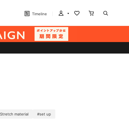
Timeline
Stretch material
#set up