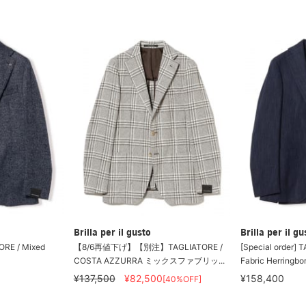
Brilla per il gusto
Brilla per il gu
TORE / Mixed
【8/6再値下げ】【別注】TAGLIATORE /
[Special order] 
COSTA AZZURRA ミックスファブリッ...
Fabric Herringbo
¥137,500
¥82,500
¥158,400
[40%OFF]