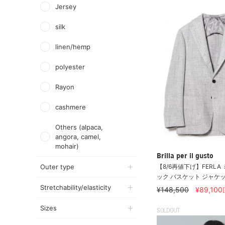
Jersey
silk
linen/hemp
polyester
Rayon
cashmere
Others (alpaca,
angora, camel,
mohair)
Brilla per il gusto
【8/6再値下げ】FERL
Outer type
ック バスケット ジャケ
Stretchability/elasticity
¥148,500
¥89,100
Sizes
SOLDOUT