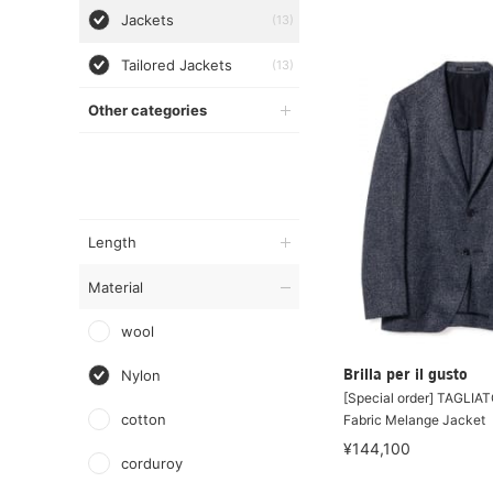
Jackets
(13)
Tailored Jackets
(13)
Other categories
Length
Material
wool
Nylon
Brilla per il gusto
[Special order] TAGLIA
cotton
Fabric Melange Jacket
¥144,100
corduroy