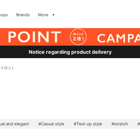
hops
Brands
More
Notice regarding product delivery
、ナイロン）
al and elegant
#Casual style
#Tied-up style
#stretch
#