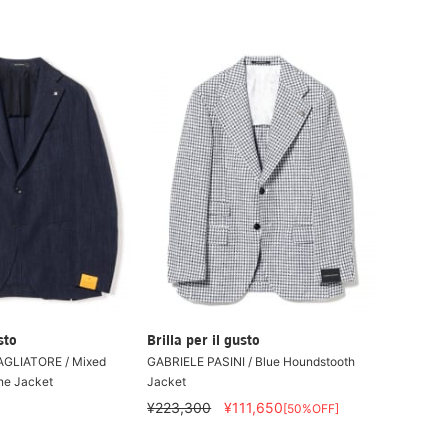
sto
Brilla per il gusto
TAGLIATORE / Mixed
GABRIELE PASINI / Blue Houndstooth
ne Jacket
Jacket
¥223,300
¥111,650
[50%OFF]