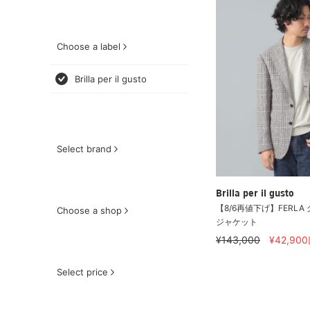
Choose a label
Brilla per il gusto
Select brand
Brilla per il gusto
【8/6再値下げ】FERL
Choose a shop
ジャケット
¥143,000
¥42,900
Select price