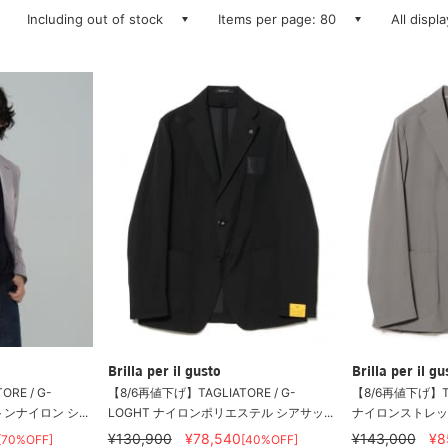
Including out of stock
Items per page: 80
All displ
Brilla per il gusto
Brilla per il gu
RE / G-
【8/6再値下げ】TAGLIATORE / G-
【8/6再値下げ】TAG
ンナイロン シ...
LOGHT ナイロンポリエステル シアサッ...
ナイロンストレッ
¥130,900
¥78,540
¥143,000
¥8
[70%OFF]
[40%OFF]