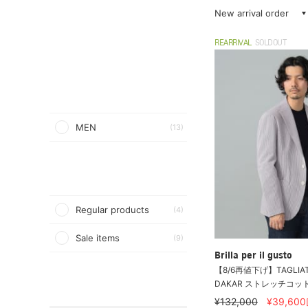
New arrival order
REARRIVAL
SOLDOUT
MEN
(13)
Regular products
(4)
Sale items
(9)
Brilla per il gusto
【8/6再値下げ】TAGLIATO
DAKAR ストレッチコット
¥132,000
¥39,600