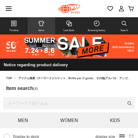
Timeline
Items
Look Book
Browsing history
Search
Notice regarding product delivery
TOP
>
アイテム検索（テーラードジャケット、Brilla per il gusto、その他(アルパカ・アンゴラ・キャメル・モヘヤ)）
Item search
(4)
MEN
WOMEN
KIDS
Display In stock
display size