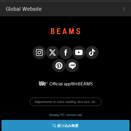
Global Website
Instagram
X
Facebook
YouTube
TikTok
Pinterest
LINE
Official app
WeBEAMS
Adjustments to voice reading, text size, etc.
Display PC version site
絞り込み検索
© BEAMS Co., Ltd.