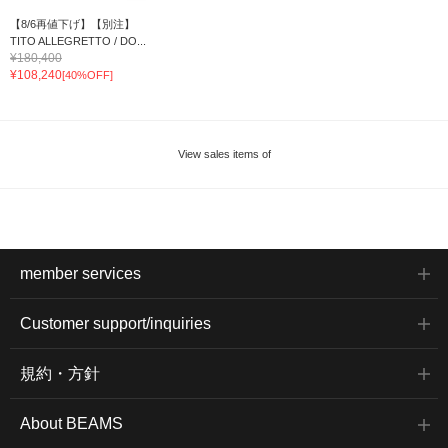
【8/6再値下げ】【別注】
TITO ALLEGRETTO / DO...
¥180,400
¥108,240
[40%OFF]
View sales items of
member services
Customer support/inquiries
規約・方針
About BEAMS