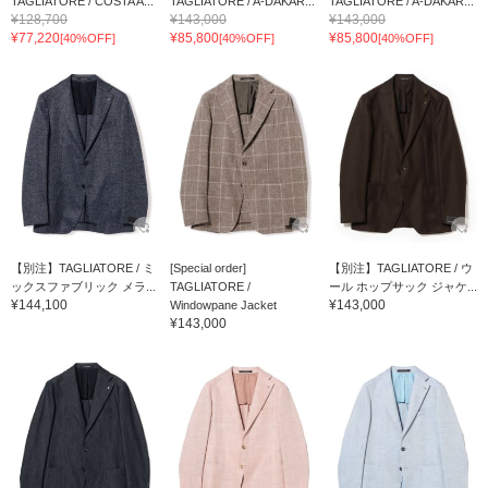
TAGLIATORE / COSTA A...
TAGLIATORE / A-DAKAR...
TAGLIATORE / A-DAKAR...
¥128,700
¥143,000
¥143,000
¥77,220
¥85,800
¥85,800
[40%OFF]
[40%OFF]
[40%OFF]
【別注】TAGLIATORE / ミ
[Special order]
【別注】TAGLIATORE / ウ
ックスファブリック メラ...
TAGLIATORE /
ール ホップサック ジャケ...
¥144,100
¥143,000
Windowpane Jacket
¥143,000