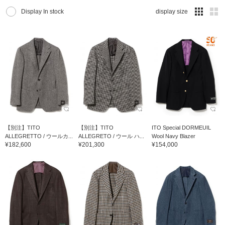
Display In stock
display size
【別注】TITO
【別注】TITO
ITO Special DORMEUIL
ALLEGRETTO / ウールカ...
ALLEGRETO / ウール ハ...
Wool Navy Blazer
¥182,600
¥201,300
¥154,000