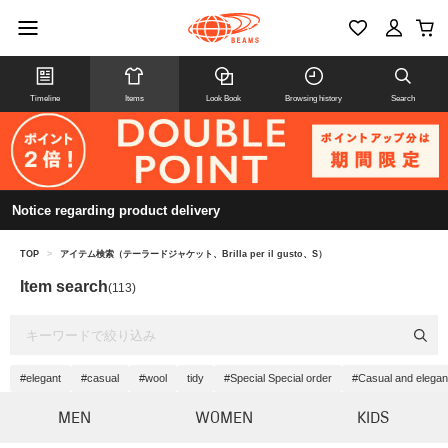
Timeline
Items
Look Book
Browsing history
Search
Notice regarding product delivery
TOP
>
アイテム検索（テーラードジャケット、Brilla per il gusto、S）
Item search
(113)
#elegant
#casual
#wool
tidy
#Special Special order
#Casual and elegan
MEN
WOMEN
KIDS