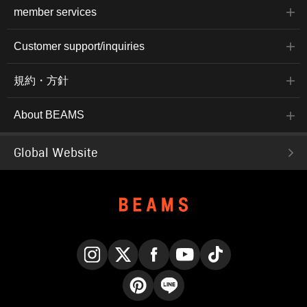
member services
Customer support/inquiries
規約・方針
About BEAMS
Global Website
Instagram
X
Facebook
YouTube
TikTok
Pinterest
LINE