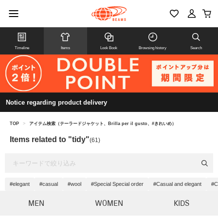
Timeline
Items
Look Book
Browsing history
Search
Notice regarding product delivery
TOP
>
アイテム検索（テーラードジャケット、Brilla per il gusto、#きれいめ）
Items related to "tidy"
(61)
#elegant
#casual
#wool
#Special Special order
#Casual and elegant
#C
MEN
WOMEN
KIDS