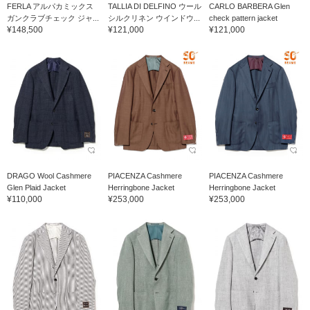
FERLA アルパカミックス
TALLIA DI DELFINO ウール
CARLO BARBERA Glen
ガンクラブチェック ジャ...
シルクリネン ウインドウ...
check pattern jacket
¥148,500
¥121,000
¥121,000
DRAGO Wool Cashmere
PIACENZA Cashmere
PIACENZA Cashmere
Glen Plaid Jacket
Herringbone Jacket
Herringbone Jacket
¥110,000
¥253,000
¥253,000