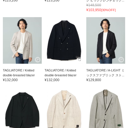
¥123,200
¥123,200
ク ビッググレンチェック...
¥148,500
¥103,950
[30%OFF]
TAGLIATORE / Knitted
TAGLIATORE / Knitted
TAGLIATORE / A-LIGHT ミ
double-breasted blazer
double-breasted blazer
ックスファブリック スト...
¥132,000
¥132,000
¥129,800