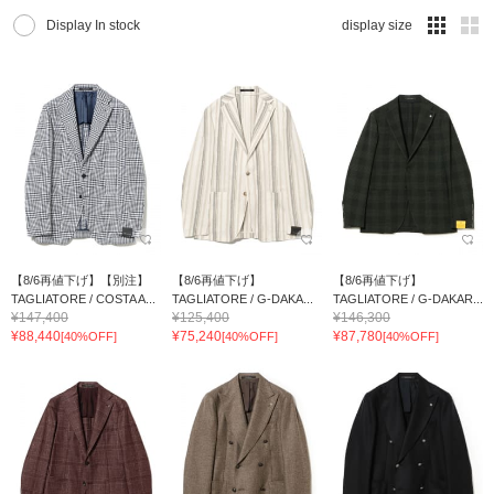
Display In stock
display size
【8/6再値下げ】【別注】
【8/6再値下げ】
【8/6再値下げ】
TAGLIATORE / COSTA A...
TAGLIATORE / G-DAKA...
TAGLIATORE / G-DAKAR...
¥147,400
¥125,400
¥146,300
¥88,440
¥75,240
¥87,780
[40%OFF]
[40%OFF]
[40%OFF]