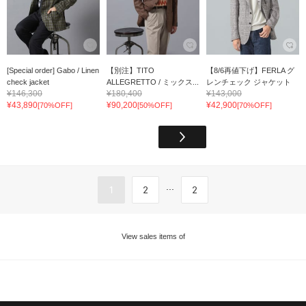
[Special order] Gabo / Linen
【別注】TITO
【8/6再値下げ】FERLA グ
check jacket
ALLEGRETTO / ミックス...
レンチェック ジャケット
¥146,300
¥180,400
¥143,000
¥43,890
¥90,200
¥42,900
[70%OFF]
[50%OFF]
[70%OFF]
...
1
2
2
View sales items of