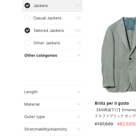
Jackets
(37)
Casual Jackets
(2)
Tailored Jackets
(34)
Other Jackets
(1)
Other categories
Length
Brilla per il gusto
Material
【8/6再値下げ】Ermenegi
クスファブリック ホップサ
Outer type
¥137,500
¥82,500
Stretchability/elasticity