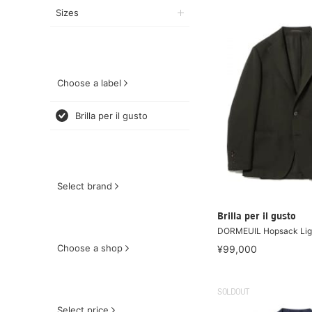
Sizes
Choose a label
Brilla per il gusto
Select brand
Brilla per il gusto
DORMEUIL Hopsack Lig
Choose a shop
¥99,000
SOLDOUT
Select price