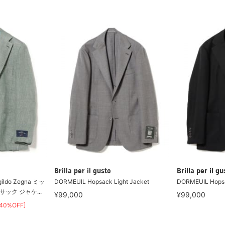
Brilla per il gusto
Brilla per il gu
ldo Zegna ミッ
DORMEUIL Hopsack Light Jacket
DORMEUIL Hopsa
ック ジャケ...
¥99,000
¥99,000
[40%OFF]