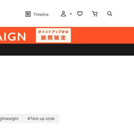
Timeline
ightweight
#Tied-up style