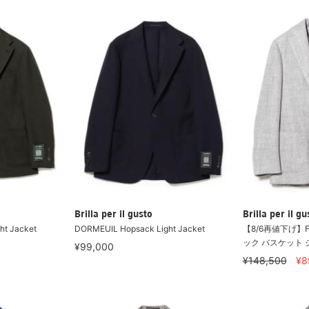
Brilla per il gusto
Brilla per il gu
ht Jacket
DORMEUIL Hopsack Light Jacket
【8/6再値下げ】
ック バスケット 
¥99,000
¥148,500
¥8