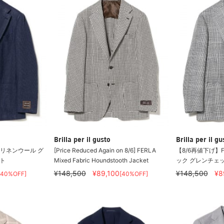
Brilla per il gusto
Brilla per il gu
 リネンウール グ
[Price Reduced Again on 8/6] FERLA
【8/6再値下げ】
ト
Mixed Fabric Houndstooth Jacket
ック グレンチェッ
¥148,500
¥89,100
¥148,500
¥8
[40%OFF]
[40%OFF]