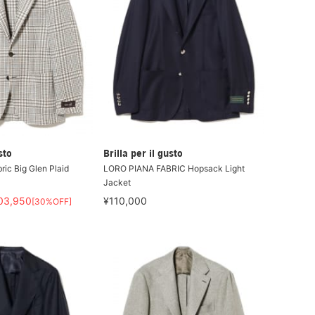
sto
Brilla per il gusto
ic Big Glen Plaid
LORO PIANA FABRIC Hopsack Light
Jacket
03,950
¥110,000
[30%OFF]