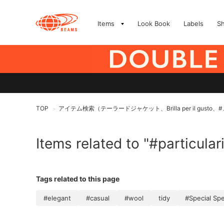
Items
Look Book
Labels
S
TOP
アイテム検索（テーラードジャケット、Brilla per il gusto
>
Items related to "#particular
Tags related to this page
#elegant
#casual
#wool
tidy
#Special Spe