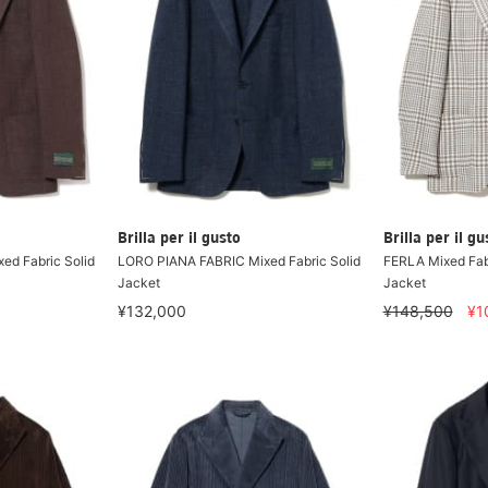
Brilla per il gusto
Brilla per il gu
ed Fabric Solid
LORO PIANA FABRIC Mixed Fabric Solid
FERLA Mixed Fabr
Jacket
Jacket
¥132,000
¥148,500
¥1