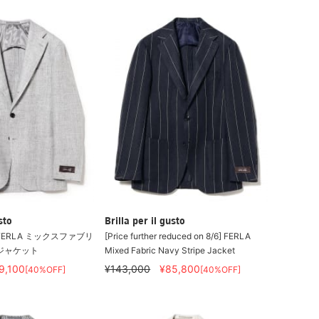
sto
Brilla per il gusto
FERLA ミックスファブリ
[Price further reduced on 8/6] FERLA
ジャケット
Mixed Fabric Navy Stripe Jacket
9,100
¥143,000
¥85,800
[40%OFF]
[40%OFF]