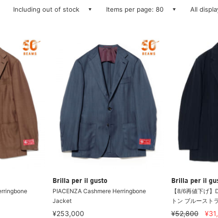
Including out of stock
Items per page: 80
All displ
Brilla per il gusto
Brilla per il gu
rringbone
PIACENZA Cashmere Herringbone
【8/6再値下げ】D.
Jacket
トン ブルースト
¥253,000
¥52,800
¥31