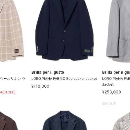
Brilla per il gusto
Brilla per il gu
 ウールリネン ウ
LORO PIANA FABRIC Seersucker Jacket
LORO PIANA FAB
Jacket
¥110,000
¥253,000
[40%OFF]
SOLDOUT