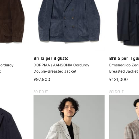
Brilla per il gusto
Brilla per il gu
orduroy
DOPPIAA / AANSONIA Corduroy
Ermenegildo Zeg
t
Double-Breasted Jacket
Breasted Jacket
¥97,900
¥121,000
SOLDOUT
SOLDOUT