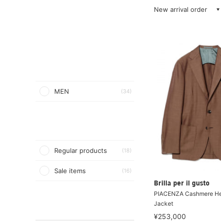
New arrival order
MEN
(34)
Regular products
(18)
Sale items
(16)
Brilla per il gusto
PIACENZA Cashmere He
Jacket
¥253,000