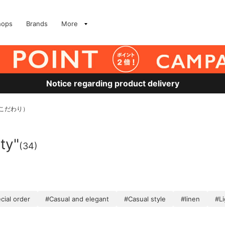
hops
Brands
More
Notice regarding product delivery
、#こだわり）
ity"
(34)
cial order
#Casual and elegant
#Casual style
#linen
#L