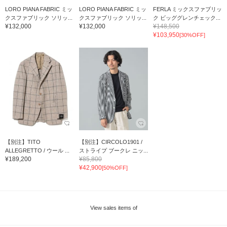
LORO PIANA FABRIC ミッ
LORO PIANA FABRIC ミッ
FERLA ミックスファブリッ
クスファブリック ソリッ...
クスファブリック ソリッ...
ク ビッググレンチェック...
¥132,000
¥132,000
¥148,500
¥103,950
[30%OFF]
【別注】TITO
【別注】CIRCOLO1901 /
ALLEGRETTO / ウール ...
ストライプ ブークレ ニッ...
¥189,200
¥85,800
¥42,900
[50%OFF]
View sales items of