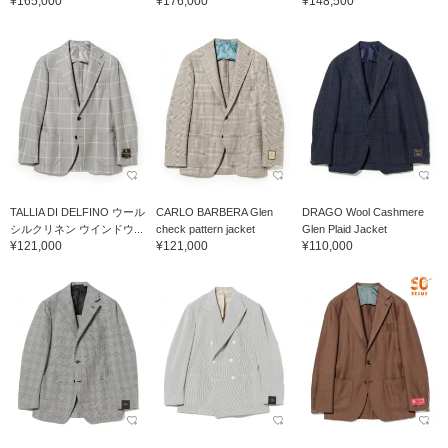
¥165,000
¥176,000
¥148,500
TALLIA DI DELFINO ウール
CARLO BARBERA Glen
DRAGO Wool Cashmere
シルクリネン ウインドウ...
check pattern jacket
Glen Plaid Jacket
¥121,000
¥121,000
¥110,000