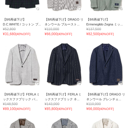
【8/6再値下げ】
【8/6再値下げ】DRAGO リ
【8/6再値下げ】
D.C.WHITE / コットン ブ...
ネンウール ブルースト...
Ermenegildo Zegna ミッ...
¥52,800
¥110,000
¥137,500
¥31,680
¥66,000
¥82,500
[40%OFF]
[40%OFF]
[40%OFF]
【8/6再値下げ】FERLA ミ
【8/6再値下げ】FERLA ミ
【8/6再値下げ】DRAGO リ
ックスファブリック バ...
ックスファブリック ネ...
ネンウール グレンチェ...
¥148,500
¥143,000
¥110,000
¥89,100
¥85,800
¥66,000
[40%OFF]
[40%OFF]
[40%OFF]