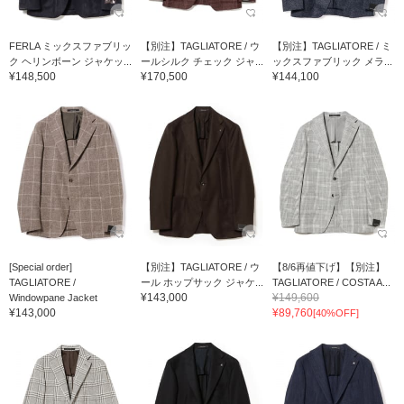
FERLA ミックスファブリッ
【別注】TAGLIATORE / ウ
【別注】TAGLIATORE / ミ
ク ヘリンボーン ジャケッ...
ールシルク チェック ジャ...
ックスファブリック メラ...
¥148,500
¥170,500
¥144,100
[Special order]
【別注】TAGLIATORE / ウ
【8/6再値下げ】【別注】
TAGLIATORE /
ール ホップサック ジャケ...
TAGLIATORE / COSTA A...
¥143,000
¥149,600
Windowpane Jacket
¥143,000
¥89,760
[40%OFF]