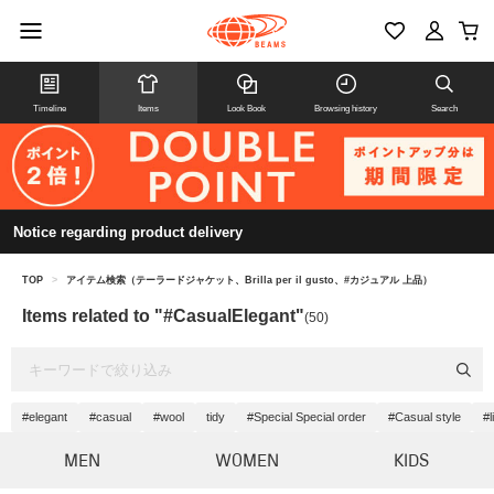
Timeline
Items
Look Book
Browsing history
Search
Notice regarding product delivery
TOP
>
アイテム検索（テーラードジャケット、Brilla per il gusto、#カジュアル 上品）
Items related to "#CasualElegant"
(50)
#elegant
#casual
#wool
tidy
#Special Special order
#Casual style
#l
MEN
WOMEN
KIDS