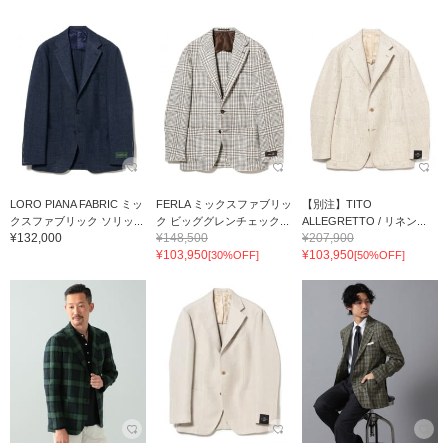
LORO PIANA FABRIC ミッ
FERLA ミックスファブリッ
【別注】TITO
クスファブリック ソリッ...
ク ビッググレンチェック...
ALLEGRETTO / リネン...
¥132,000
¥148,500
¥207,900
¥103,950
¥103,950
[30%OFF]
[50%OFF]