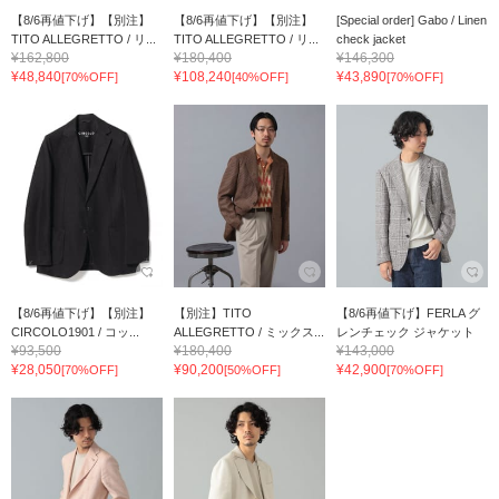
【8/6再値下げ】【別注】
【8/6再値下げ】【別注】
[Special order] Gabo / Linen
TITO ALLEGRETTO / リ...
TITO ALLEGRETTO / リ...
check jacket
¥162,800
¥180,400
¥146,300
¥48,840
¥108,240
¥43,890
[70%OFF]
[40%OFF]
[70%OFF]
【8/6再値下げ】【別注】
【別注】TITO
【8/6再値下げ】FERLA グ
CIRCOLO1901 / コッ...
ALLEGRETTO / ミックス...
レンチェック ジャケット
¥93,500
¥180,400
¥143,000
¥28,050
¥90,200
¥42,900
[70%OFF]
[50%OFF]
[70%OFF]