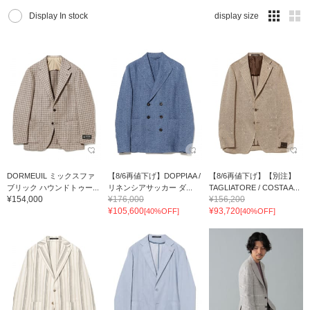
Display In stock
display size
DORMEUIL ミックスファ
【8/6再値下げ】DOPPIAA /
【8/6再値下げ】【別注】
ブリック ハウンドトゥー...
リネンシアサッカー ダ...
TAGLIATORE / COSTA A...
¥154,000
¥176,000
¥156,200
¥105,600
¥93,720
[40%OFF]
[40%OFF]