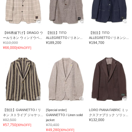
【8/6再値下げ】DRAGO ウ
【別注】TITO
【別注】TITO
ールリネン ウィンドウペ...
ALLEGRETTO / リネン...
ALLEGRETTO / リネンシ...
¥110,000
¥189,200
¥194,700
¥66,000
[40%OFF]
【別注】GIANNETTO / リ
[Special order]
LORO PIANA FABRIC ミッ
ネン ストライプ ジャケッ...
GIANNETTO / Linen solid
クスファブリック ソリッ...
¥82,500
¥132,000
jacket
¥57,750
¥70,400
[30%OFF]
¥49,280
[30%OFF]