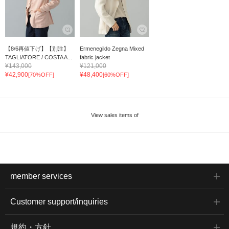
【8/6再値下げ】【別注】
Ermenegildo Zegna Mixed
TAGLIATORE / COSTA A...
fabric jacket
¥143,000
¥121,000
¥42,900
¥48,400
[70%OFF]
[60%OFF]
View sales items of
member services
Customer support/inquiries
規約・方針