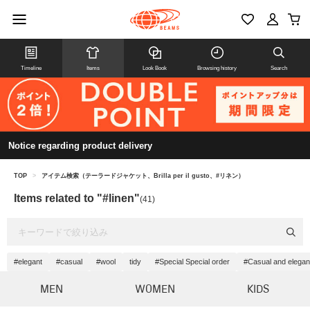
Timeline
Items
Look Book
Browsing history
Search
Notice regarding product delivery
TOP
>
アイテム検索（テーラードジャケット、Brilla per il gusto、#リネン）
Items related to "#linen"
(41)
#elegant
#casual
#wool
tidy
#Special Special order
#Casual and elegan
MEN
WOMEN
KIDS