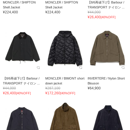
MONCLER / SHIPTON
MONCLER / SHIPTON
【8/6再値下げ】Barbour /
Shell Jacket
Shell Jacket
TRANSPORT ナイロン ...
¥224,400
¥224,400
¥44,000
¥26,400
[40%OFF]
【8/6再値下げ】Barbour /
MONCLER / BIMONT short
INVERTERE / Nylon Short
TRANSPORT ナイロン ...
down jacket
Blouson
¥44,000
¥287,100
¥64,900
¥26,400
¥172,260
[40%OFF]
[40%OFF]