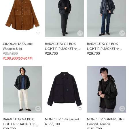
CINQUANTA / Suede
BARACUTA / G4 BOX
BARACUTA / G4 BOX
Western Shirt
LIGHT RIP JACKET ナ...
LIGHT RIP JACKET ナ...
¥217,800
¥29,700
¥29,700
¥108,900
[50%OFF]
BARACUTA / G4 BOX
MONCLER / Shirt jacket
MONCLER / GRIMPEURS
¥177,100
LIGHT RIP JACKET ナ...
Hooded Blouson
¥29,700
¥161,700