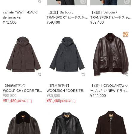
cantate / WWII T-BACK
【別注】Barbour /
【別注】Barbour /
denim jacket
TRANSPORT ピーチスキ...
TRANSPORT ピーチスキ...
¥71,500
¥59,400
¥59,400
【8/6再値下げ】
【8/6再値下げ】
【別注】CINQUANTA / シ
WOOLRICH / GORE-TE...
WOOLRICH / GORE-TE...
ープスキン NEW ドライ...
¥85,800
¥85,800
¥242,000
¥51,480
¥51,480
[40%OFF]
[40%OFF]