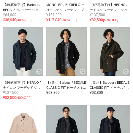
【8/6再値下げ】Barbour /
MONCLER / EURIPILO ポ
【8/6再値下げ】HERNO /
BEDALE 2レイヤー ジャ...
リエステル フーデッド ブ...
ナイロン フーデッド ジッ...
¥64,900
¥167,200
¥137,500
¥38,940
¥117,040
¥82,500
[40%OFF]
[30%OFF]
[40%OFF]
【8/6再値下げ】HERNO /
【別注】Barbour / BEDALE
【別注】Barbour / BEDALE
ナイロン フーデッド ジッ...
CLASSIC FIT ピーチスキ...
CLASSIC FIT ピーチスキ...
¥137,500
¥63,800
¥63,800
¥82,500
[40%OFF]