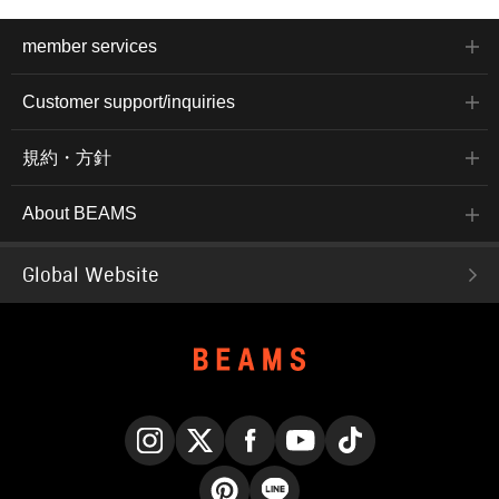
member services
Customer support/inquiries
規約・方針
About BEAMS
Global Website
Instagram
X
Facebook
YouTube
TikTok