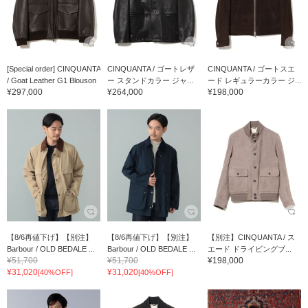
[Special order] CINQUANTA
CINQUANTA / ゴートレザ
CINQUANTA / ゴートスエ
/ Goat Leather G1 Blouson
ー スタンドカラー ジャ...
ード レギュラーカラー ジ...
¥297,000
¥264,000
¥198,000
【8/6再値下げ】【別注】
【8/6再値下げ】【別注】
【別注】CINQUANTA / ス
Barbour / OLD BEDALE ...
Barbour / OLD BEDALE ...
エード ドライビングブ...
¥51,700
¥51,700
¥198,000
¥31,020
¥31,020
[40%OFF]
[40%OFF]