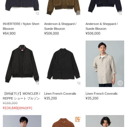
INVERTERE / Nylon Short
Anderson & Sheppard /
Anderson & Sheppard /
Blouson
Suede Blouson
Suede Blouson
¥64,900
¥506,000
¥506,000
【8/6値下げ】MONCLER /
Linen French Coveralls
Linen French Coveralls
¥35,200
¥35,200
REPPE ショート ブルゾン
¥168,300
¥134,640
[20%OFF]