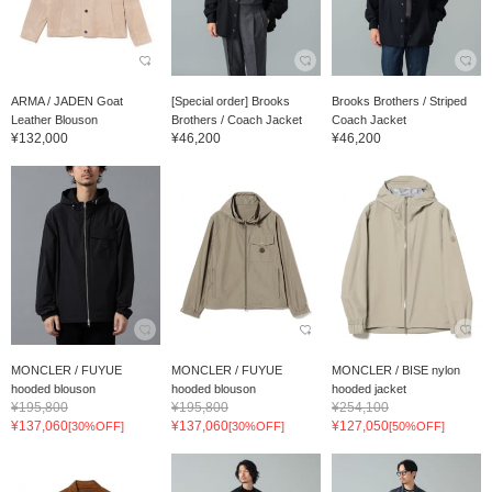
ARMA / JADEN Goat
[Special order] Brooks
Brooks Brothers / Striped
Leather Blouson
Brothers / Coach Jacket
Coach Jacket
¥132,000
¥46,200
¥46,200
MONCLER / FUYUE
MONCLER / FUYUE
MONCLER / BISE nylon
hooded blouson
hooded blouson
hooded jacket
¥195,800
¥195,800
¥254,100
¥137,060
¥137,060
¥127,050
[30%OFF]
[30%OFF]
[50%OFF]