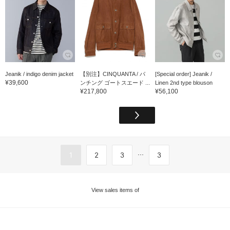
Jeanik / indigo denim jacket
【別注】CINQUANTA / パ
[Special order] Jeanik /
¥39,600
ンチング ゴートスエード ...
Linen 2nd type blouson
¥217,800
¥56,100
...
1
2
3
3
View sales items of