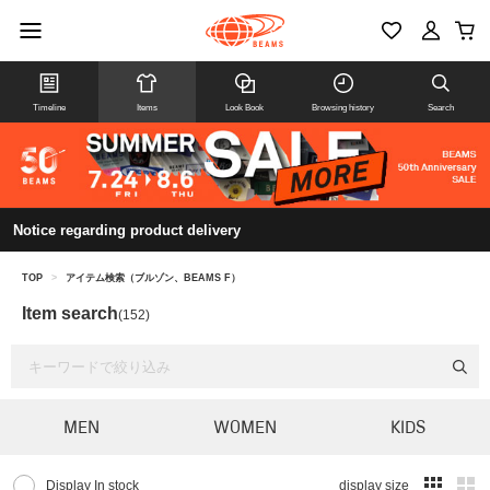
Timeline
Items
Look Book
Browsing history
Search
Notice regarding product delivery
TOP
>
アイテム検索（ブルゾン、BEAMS F）
Item search
(152)
MEN
WOMEN
KIDS
Display In stock
display size