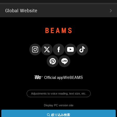
Global Website
Instagram
X
Facebook
YouTube
TikTok
Pinterest
LINE
Official app
WeBEAMS
Adjustments to voice reading, text size, etc.
Display PC version site
絞り込み検索
© BEAMS Co., Ltd.