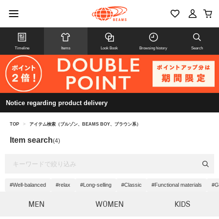
Timeline
Items
Look Book
Browsing history
Search
Notice regarding product delivery
TOP
>
アイテム検索（ブルゾン、BEAMS BOY、ブラウン系）
Item search
(4)
#Well-balanced
#relax
#Long-selling
#Classic
#Functional materials
#G
MEN
WOMEN
KIDS