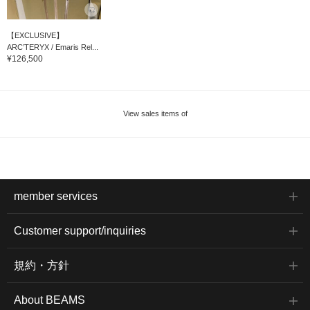
【EXCLUSIVE】
ARC’TERYX / Emaris Rel...
¥126,500
View sales items of
member services
Customer support/inquiries
規約・方針
About BEAMS