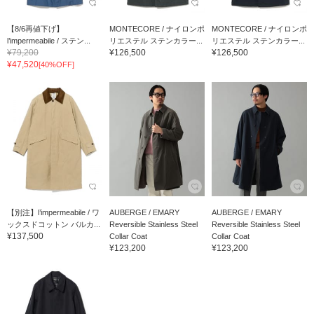
【8/6再値下げ】
MONTECORE / ナイロンポ
MONTECORE / ナイロンポ
l’impermeabile / ステン...
リエステル ステンカラー...
リエステル ステンカラー...
¥79,200
¥126,500
¥126,500
¥47,520
[40%OFF]
【別注】l’impermeabile / ワ
AUBERGE / EMARY
AUBERGE / EMARY
ックスドコットン バルカ...
Reversible Stainless Steel
Reversible Stainless Steel
¥137,500
Collar Coat
Collar Coat
¥123,200
¥123,200