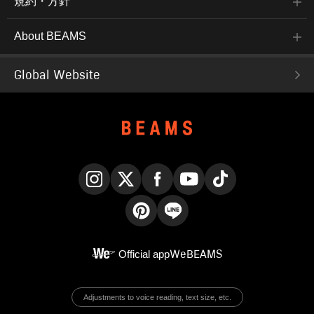
規約・方針
About BEAMS
Global Website
Instagram
X
Facebook
YouTube
TikTok
Pinterest
LINE
Official app
WeBEAMS
Adjustments to voice reading, text size, etc.