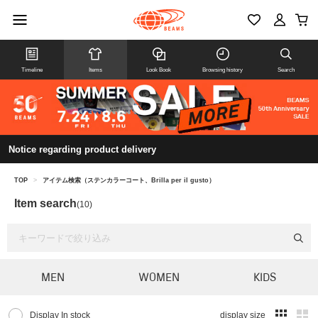
Timeline
Items
Look Book
Browsing history
Search
Notice regarding product delivery
TOP
>
アイテム検索（ステンカラーコート、Brilla per il gusto）
Item search
(10)
MEN
WOMEN
KIDS
Display In stock
display size