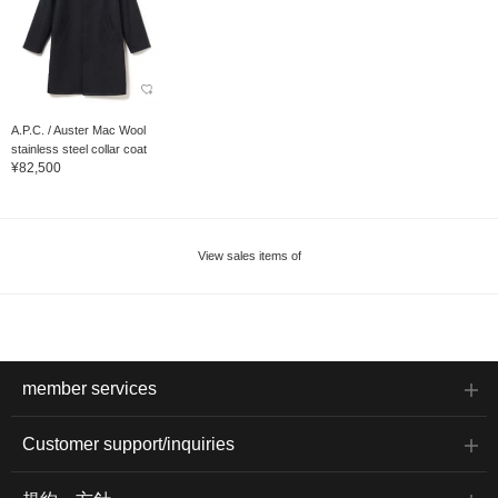
A.P.C. / Auster Mac Wool
stainless steel collar coat
¥82,500
View sales items of
member services
Customer support/inquiries