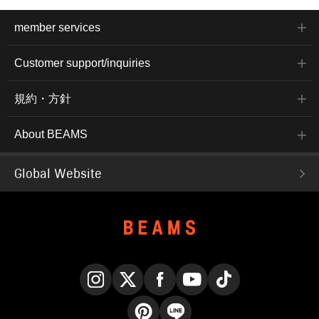
member services
Customer support/inquiries
規約・方針
About BEAMS
Global Website
Instagram
X
Facebook
YouTube
TikTok