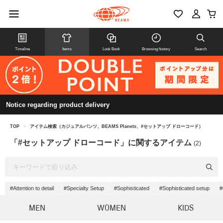
Timeline
Items
Look Book
Browsing history
Search
Notice regarding product delivery
TOP
>
アイテム検索（カジュアルパンツ、BEAMS Planets、#セットアップ ドローコード）
「#セットアップ ドローコード」に関するアイテム
(2)
#Attention to detail
#Specialty Setup
#Sophisticated
#Sophisticated setup
#
MEN
WOMEN
KIDS