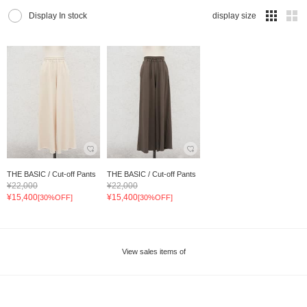
Display In stock
display size
THE BASIC / Cut-off Pants
THE BASIC / Cut-off Pants
¥22,000
¥22,000
¥15,400
¥15,400
[30%OFF]
[30%OFF]
View sales items of