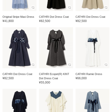
Original Stripe Maxi Dress
CATHRI Dot Dress Coat
CATHRI Dot Dress Coat
¥41,800
¥82,500
¥82,500
CATHRI Dot Dress Coat
CATHRI Ecopet(R) KINT
CATHRI Ramie Dress
¥82,500
¥66,000
Dot Dress Coat
¥55,000