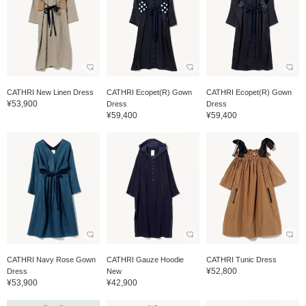
CATHRI New Linen Dress
CATHRI Ecopet(R) Gown
CATHRI Ecopet(R) Gown
¥53,900
Dress
Dress
¥59,400
¥59,400
CATHRI Navy Rose Gown
CATHRI Gauze Hoodie
CATHRI Tunic Dress
¥52,800
Dress
New
¥53,900
¥42,900