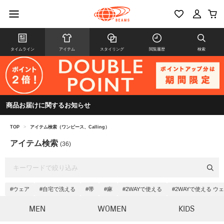
タイムライン
アイテム
スタイリング
閲覧履歴
検索
商品お届けに関するお知らせ
TOP
>
アイテム検索（ワンピース、Calling）
アイテム検索
(36)
#ウェア
#自宅で洗える
#帯
#麻
#2WAYで使える
#2WAYで使える ウ
MEN
WOMEN
KIDS