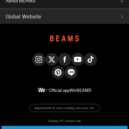
About BEAMS
Global Website
Instagram
X
Facebook
YouTube
TikTok
Pinterest
LINE
Official app
WeBEAMS
Adjustments to voice reading, text size, etc.
Display PC version site