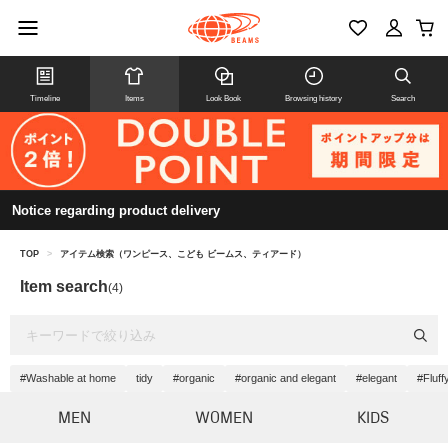
Timeline
Items
Look Book
Browsing history
Search
Notice regarding product delivery
TOP
>
アイテム検索（ワンピース、こども ビームス、ティアード）
Item search
(4)
#Washable at home
tidy
#organic
#organic and elegant
#elegant
#Fluff
MEN
WOMEN
KIDS