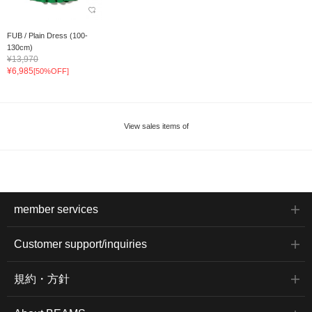
FUB / Plain Dress (100-
130cm)
¥13,970
¥6,985
[50%OFF]
View sales items of
member services
Customer support/inquiries
規約・方針