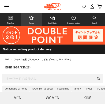
Timeline
Items
Look Book
Browsing history
Search
Notice regarding product delivery
TOP
>
アイテム検索（ワンピース、こども ビームス、90～100cm）
Item search
(29)
#Washable at home
#Attention to detail
#switching
#Fluffy
#Kids
#Casu
MEN
WOMEN
KIDS