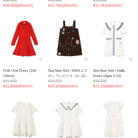
¥38,500
¥16,830
¥16,830
¥26,950
¥11,781
¥11,781
[30%OFF]
[30%OFF]
[30%OFF]
FUB / Knit Dress (100-
Sea New York / EIRA エプ
Sea New York / Hallie
130cm)
ロン ワンピース（4～10...
Dress (Ages 4-10)
¥19,800
¥38,500
¥38,500
¥11,880
¥23,100
¥23,100
[40%OFF]
[40%OFF]
[40%OFF]