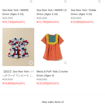
Sea New York / MARIE
Sea New York / MARIE LS
Sea New York / Dahlia
Dress (Ages 4-10)
Dress (Ages 4-10)
Dress (Ages 4-10)
¥42,900
¥36,300
¥39,600
¥25,740
¥21,780
¥19,800
[40%OFF]
[40%OFF]
[50%OFF]
【別注】Sea New York / パ
Misha & Puff / Kids Crochet
ッチワーク ワンピース（...
Dress (Ages 4)
¥39,600
¥38,060
¥19,800
¥19,030
[50%OFF]
[50%OFF]
View sales items of