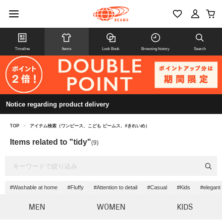
Timeline
Items
Look Book
Browsing history
Search
Notice regarding product delivery
TOP
>
アイテム検索（ワンピース、こども ビームス、#きれいめ）
Items related to "tidy"
(9)
#Washable at home
#Fluffy
#Attention to detail
#Casual
#Kids
#elegant
MEN
WOMEN
KIDS