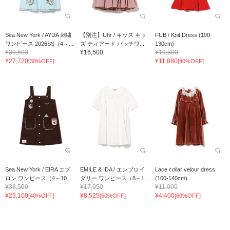
Sea New York / AYDA 刺繍
【別注】Uhr / キッズ キッ
FUB / Knit Dress (100-
ワンピース 2026SS（4～...
ズ ティアード パッチワ...
130cm)
¥39,600
¥16,500
¥19,800
¥27,720
¥11,880
[30%OFF]
[40%OFF]
Sea New York / EIRA エプ
EMILE & IDA / エンブロイ
Lace collar velour dress
ロン ワンピース（4～10...
ダリー ワンピース（8～1...
(100-140cm)
¥38,500
¥17,050
¥11,000
¥23,100
¥8,525
¥4,400
[40%OFF]
[50%OFF]
[60%OFF]