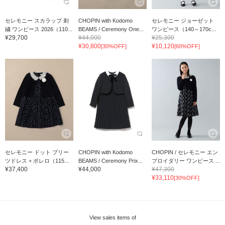
セレモニー スカラップ 刺
CHOPIN with Kodomo
セレモニー ジョーゼット
繍 ワンピース 2026（110...
BEAMS / Ceremony One...
ワンピース（140～170c...
¥29,700
¥44,000
¥25,300
¥30,800
¥10,120
[30%OFF]
[60%OFF]
セレモニー ドット プリー
CHOPIN with Kodomo
CHOPIN / セレモニー エン
ツドレス + ボレロ（115...
BEAMS / Ceremony Prix...
ブロイダリー ワンピース ...
¥37,400
¥44,000
¥47,300
¥33,110
[30%OFF]
View sales items of