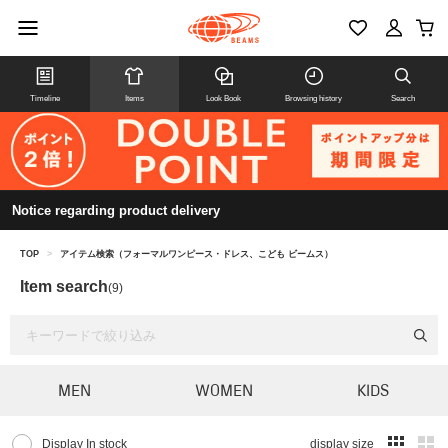
Timeline
Items
Look Book
Browsing history
Search
Notice regarding product delivery
TOP
>
アイテム検索（フォーマルワンピース・ドレス、こども ビームス）
Item search
(9)
MEN
WOMEN
KIDS
Display In stock
display size