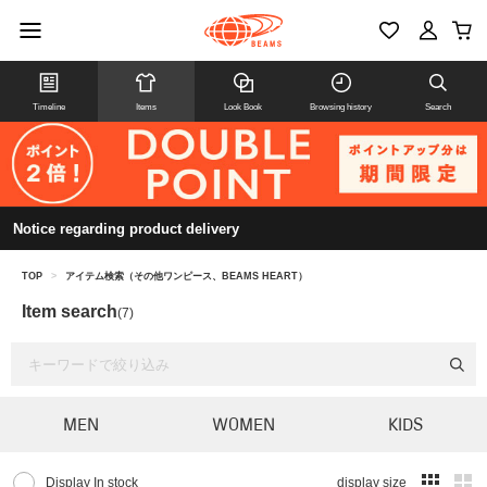
Timeline
Items
Look Book
Browsing history
Search
Notice regarding product delivery
TOP
>
アイテム検索（その他ワンピース、BEAMS HEART）
Item search
(7)
MEN
WOMEN
KIDS
Display In stock
display size