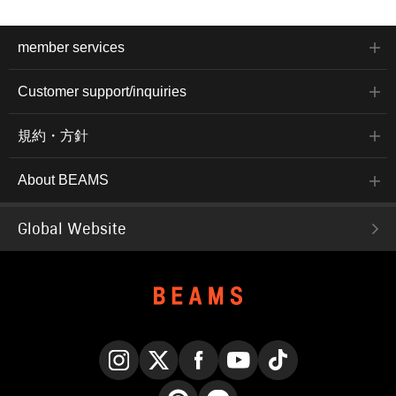
member services
Customer support/inquiries
規約・方針
About BEAMS
Global Website
Instagram
X
Facebook
YouTube
TikTok