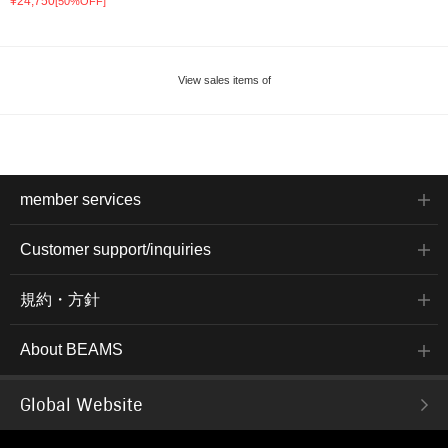
¥24,750
[50%OFF]
View sales items of
member services
Customer support/inquiries
規約・方針
About BEAMS
Global Website