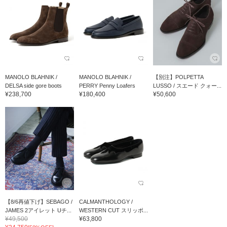
MANOLO BLAHNIK /
MANOLO BLAHNIK /
【別注】POLPETTA
DELSA side gore boots
PERRY Penny Loafers
LUSSO / スエード クォー...
¥238,700
¥180,400
¥50,600
【8/6再値下げ】SEBAGO /
CALMANTHOLOGY /
JAMES 2アイレット Uチ...
WESTERN CUT スリッポ...
¥49,500
¥63,800