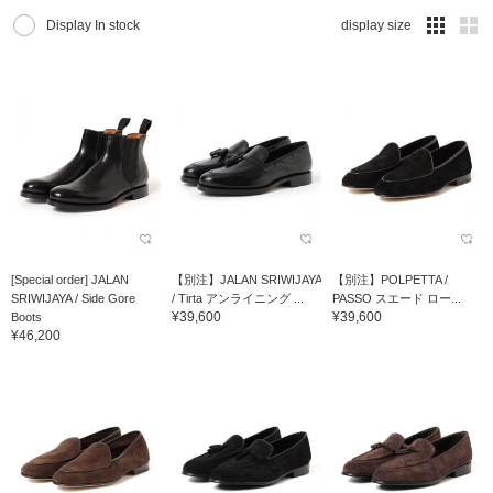
Display In stock
display size
[Special order] JALAN
【別注】JALAN SRIWIJAYA
【別注】POLPETTA /
SRIWIJAYA / Side Gore
/ Tirta アンライニング ...
PASSO スエード ロー...
¥39,600
¥39,600
Boots
¥46,200