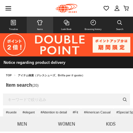
Timeline
Items
Look Book
Browsing history
Search
Notice regarding product delivery
TOP
>
アイテム検索（ドレスシューズ、Brilla per il gusto）
Item search
(20)
#suede
#elegant
#Attention to detail
#Fit
#American Casual
#Special Sp
MEN
WOMEN
KIDS