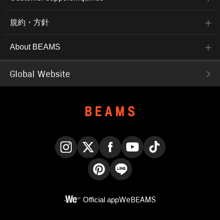
規約・方針
About BEAMS
Global Website
Instagram
X
Facebook
YouTube
TikTok
Pinterest
LINE
Official app
WeBEAMS