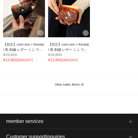
【別注】com-ono × Kendai
【別注】com-ono × Kendai
/ 馬 刺繍 レザー ミニ ウ...
/ 馬 刺繍 レザー ミニ ウ...
¥19,800
¥19,800
¥13,860
¥13,860
[30%OFF]
[30%OFF]
View sales items of
member services
Customer support/inquiries