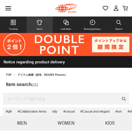
Timeline
Items
Look Book
Browsing history
Search
Notice regarding product delivery
TOP
>
アイテム検索（財布、BEAMS Planets）
Item search
(11)
#gift
#Collaboration items
tidy
#casual
#Casual and elegant
#set
#e
MEN
WOMEN
KIDS