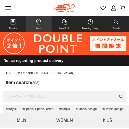
Timeline
Items
Look Book
Browsing history
Search
Notice regarding product delivery
TOP
>
アイテム検索（キーホルダー、BEAMS JAPAN）
Item search
(208)
#acrylic
#Special Special order
#simple
#Simple design
#Simple design
MEN
WOMEN
KIDS