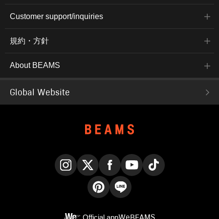
Customer support/inquiries
規約・方針
About BEAMS
Global Website
Instagram
X
Facebook
YouTube
TikTok
Pinterest
LINE
Official app
WeBEAMS