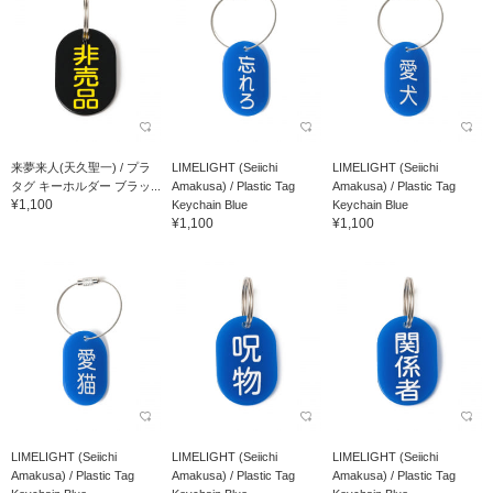
来夢来人(天久聖一) / プラ
LIMELIGHT (Seiichi
LIMELIGHT (Seiichi
タグ キーホルダー ブラッ...
Amakusa) / Plastic Tag
Amakusa) / Plastic Tag
¥1,100
Keychain Blue
Keychain Blue
¥1,100
¥1,100
LIMELIGHT (Seiichi
LIMELIGHT (Seiichi
LIMELIGHT (Seiichi
Amakusa) / Plastic Tag
Amakusa) / Plastic Tag
Amakusa) / Plastic Tag