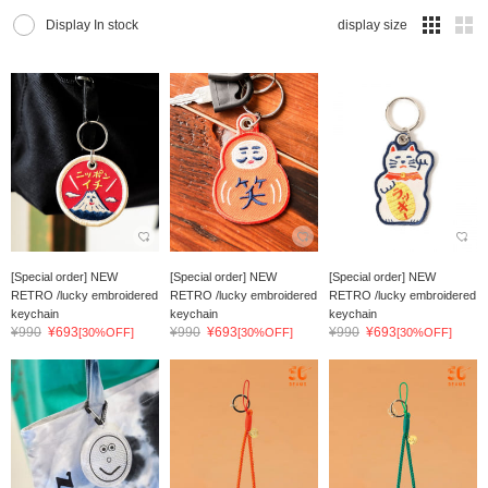
Display In stock
display size
[Special order] NEW
[Special order] NEW
[Special order] NEW
RETRO /lucky embroidered
RETRO /lucky embroidered
RETRO /lucky embroidered
keychain
keychain
keychain
¥990
¥693
¥990
¥693
¥990
¥693
[30%OFF]
[30%OFF]
[30%OFF]