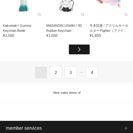
Kakomaki / Gummy
MASANORI USHIKI / 3D
牛木匡憲 / アクリルキーホ
Keychain Bottle
Rubber Keychain
ルダー Fighter（ファイ...
¥2,500
¥1,650
¥1,650
...
1
2
3
4
View sales items of
member services