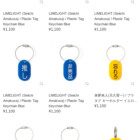
LIMELIGHT (Seiichi
LIMELIGHT (Seiichi
LIMELIGHT (Seiichi
Amakusa) / Plastic Tag
Amakusa) / Plastic Tag
Amakusa) / Plastic Tag
Keychain Blue
Keychain Blue
Keychain Blue
¥1,100
¥1,100
¥1,100
LIMELIGHT (Seiichi
LIMELIGHT (Seiichi
来夢来人(天久聖一) / プラ
Amakusa) / Plastic Tag
Amakusa) / Plastic Tag
タグ キーホルダー イエロ...
¥1,100
Keychain Blue
Keychain Blue
¥1,100
¥1,100