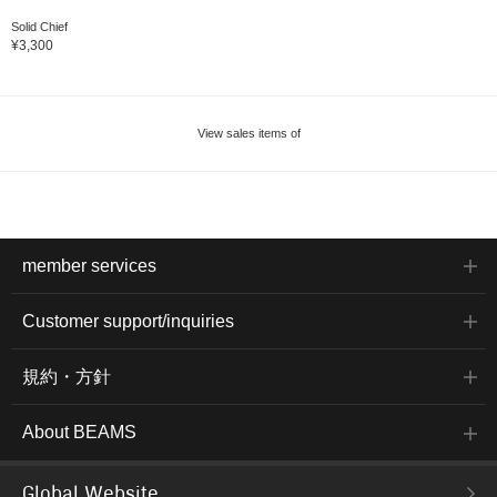
Solid Chief
¥3,300
View sales items of
member services
Customer support/inquiries
規約・方針
About BEAMS
Global Website