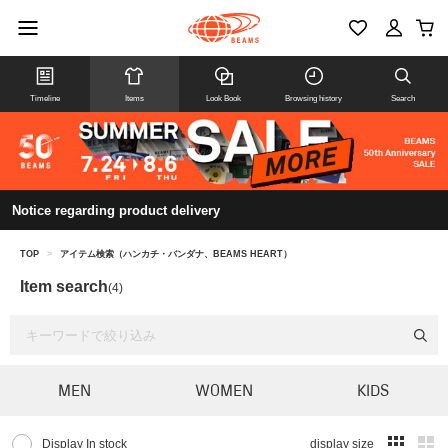
Timeline
Items
Look Book
Browsing history
Search
Notice regarding product delivery
TOP
>
アイテム検索（ハンカチ・バンダナ、BEAMS HEART）
Item search
(4)
MEN
WOMEN
KIDS
Display In stock
display size