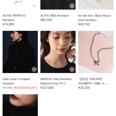
ALIITA / PERRITO
ALIITA / BEE Necklace
les bon bon / Black Akoya
¥80,300
Necklace
pearl necklace
¥74,800
¥40,700
Glass pearl Y-shaped
MARIHA / Halo Necklace
【別注】PHILIPPE
necklace
Diamond Dust 7P 4...
AUDIBERT / Millie ネッ...
¥9,900
¥6,930
¥107,800
¥19,250
[30%OFF]