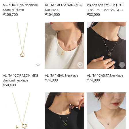
MARIHA / Halo Necklace
ALIITA / MEDIA NARANJA
les bon bon / ヴィクトリア
Shine 7P 40cm
Necklace
モデレート ネックレス ...
¥106,700
¥104,500
¥33,000
ALIITA / CORAZON MINI
ALIITA / MIAU Necklace
ALIITA / CASITA Necklace
¥74,800
¥74,800
diamond necklace
¥59,400