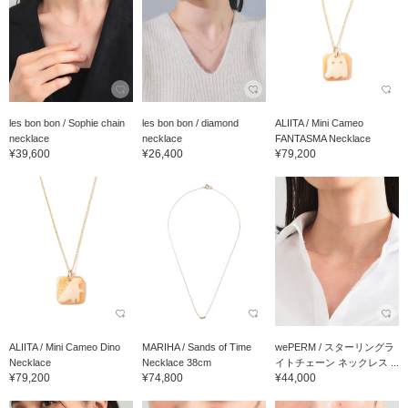
les bon bon / Sophie chain
les bon bon / diamond
ALIITA / Mini Cameo
necklace
necklace
FANTASMA Necklace
¥39,600
¥26,400
¥79,200
ALIITA / Mini Cameo Dino
MARIHA / Sands of Time
wePERM / スターリングラ
Necklace
Necklace 38cm
イトチェーン ネックレス ...
¥79,200
¥74,800
¥44,000