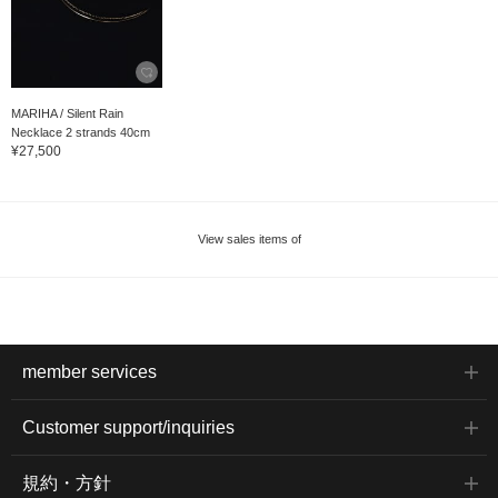
MARIHA / Silent Rain
Necklace 2 strands 40cm
¥27,500
View sales items of
member services
Customer support/inquiries
規約・方針