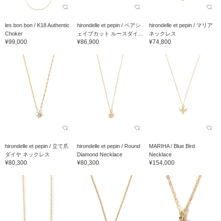
les bon bon / K18 Authentic
hirondelle et pepin / ペアシ
hirondelle et pepin / マリア
Choker
ェイプカット ルースダイ...
ネックレス
¥99,000
¥86,900
¥74,800
hirondelle et pepin / 立て爪
hirondelle et pepin / Round
MARIHA / Blue Bird
ダイヤ ネックレス
Diamond Necklace
Necklace
¥80,300
¥80,300
¥154,000