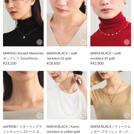
MARIHA / Ancient Memories
MARIA BLACK / swift
MARIA BLACK / swift
ネックレス Zeus/Horse...
necklace 02 gold
necklace 03 gold
¥23,100
¥28,600
¥42,900
wePERM / スターリングラ
MARIA BLACK / Karen
MARIA BLACK / ウィークエ
イトチェーン 2ビーズ ネ...
necklace in yellow gold
ンダー フラッシュ ネック...