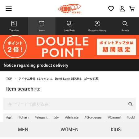
Timeline
Items
Look Book
Browsing history
Search
Notice regarding product delivery
TOP
>
アイテム検索（ネックレス、Demi-Luxe BEAMS、ゴールド系）
Item search
(43)
#gift
#chain
#elegant
tidy
#delicate
#Gorgeous
#Casual
#gold
MEN
WOMEN
KIDS