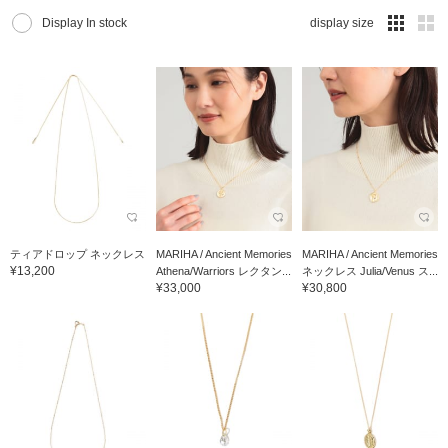
Display In stock
display size
ティアドロップ ネックレス
MARIHA / Ancient Memories
MARIHA / Ancient Memories
¥13,200
Athena/Warriors レクタン...
ネックレス Julia/Venus ス...
¥33,000
¥30,800