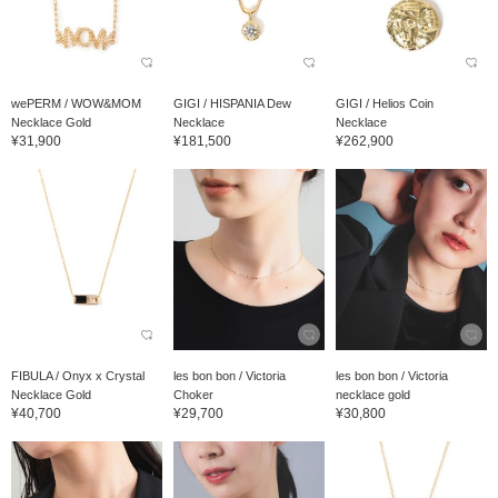
wePERM / WOW&MOM
GIGI / HISPANIA Dew
GIGI / Helios Coin
Necklace Gold
Necklace
Necklace
¥31,900
¥181,500
¥262,900
FIBULA / Onyx x Crystal
les bon bon / Victoria
les bon bon / Victoria
Necklace Gold
Choker
necklace gold
¥40,700
¥29,700
¥30,800