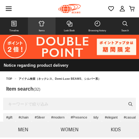
Timeline
Items
Look Book
Browsing history
Search
Notice regarding product delivery
TOP
>
アイテム検索（ネックレス、Demi-Luxe BEAMS、シルバー系）
Item search
(32)
#gift
#chain
#Silver
#modern
#Presence
tidy
#elegant
#casual
MEN
WOMEN
KIDS