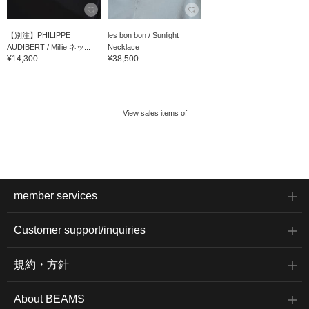
【別注】PHILIPPE
les bon bon / Sunlight
AUDIBERT / Millie ネッ...
Necklace
¥14,300
¥38,500
View sales items of
member services
Customer support/inquiries
規約・方針
About BEAMS