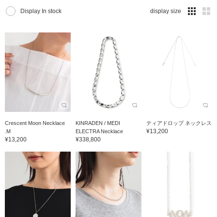
Display In stock
display size
Crescent Moon Necklace
KINRADEN / MEDI
ティアドロップ ネックレス
¥13,200
.M
ELECTRA Necklace
¥13,200
¥338,800