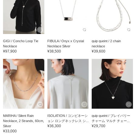
GIGI / Concho Loop Tie
FIBULA / Onyx x Crystal
quip queint / 2 chain
Necklace
Necklace Silver
necklace
¥97,900
¥38,500
¥39,600
MARIHA / Silent Rain
ISOLATION / コンビネーシ
quip queint / ブレイバリー
Necklace, 2 Strands, 60cm,
ョン ロングネックレス シ...
チャーム マルチ チェー...
¥36,300
¥29,700
Silver
¥33,000