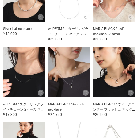
Silver ball necklace
wePERM / スターリングラ
MARIA BLACK / swift
¥42,900
イトチェーン ネックレス ...
necklace 03 silver
¥39,600
¥36,300
wePERM / スターリングラ
MARIA BLACK / Alex silver
MARIA BLACK / ウィークエ
イトチェーン 2ビーズ ネ...
necklace
ンダー フラッシュ ネック...
¥47,300
¥24,750
¥20,900