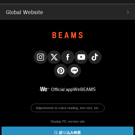
Global Website
Instagram
X
Facebook
YouTube
TikTok
Pinterest
LINE
Official app
WeBEAMS
Adjustments to voice reading, text size, etc.
Display PC version site
絞り込み検索
© BEAMS Co., Ltd.