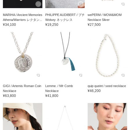
MARIHA / Ancient Memories
PHILIPPE AUDIBERT / プチ
wePERM / WOW&MOM
Athena/Warriors レクタン...
Wolsey ネックレス
Necklace Silver
¥34,100
¥19,250
¥27,500
GIGI / Artemis Roman Coin
Lemme. / Nfr Comb
quip queint / seed necklace
¥46,200
Necklace
Necklace
¥63,800
¥41,800