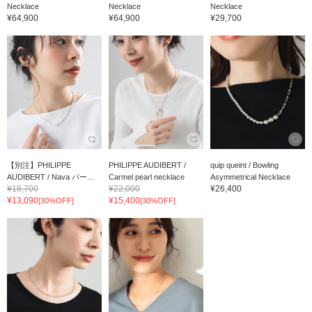
Necklace
Necklace
Necklace
¥64,900
¥64,900
¥29,700
【別注】PHILIPPE
PHILIPPE AUDIBERT /
quip queint / Bowling
AUDIBERT / Nava パー...
Carmel pearl necklace
Asymmetrical Necklace
¥18,700
¥22,000
¥26,400
¥13,090
¥15,400
[30%OFF]
[30%OFF]