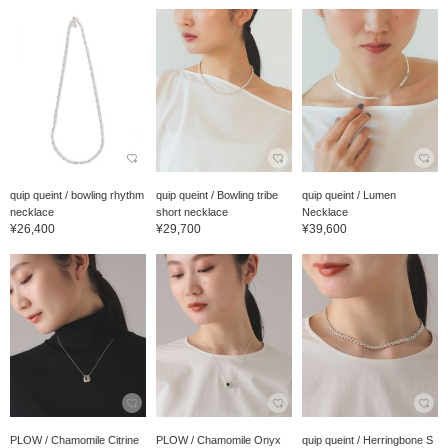
quip queint / bowling rhythm
quip queint / Bowling tribe
quip queint / Lumen
necklace
short necklace
Necklace
¥26,400
¥29,700
¥39,600
PLOW / Chamomile Citrine
PLOW / Chamomile Onyx
quip queint / Herringbone S