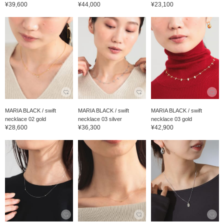
¥39,600
¥44,000
¥23,100
MARIA BLACK / swift
MARIA BLACK / swift
MARIA BLACK / swift
necklace 02 gold
necklace 03 silver
necklace 03 gold
¥28,600
¥36,300
¥42,900