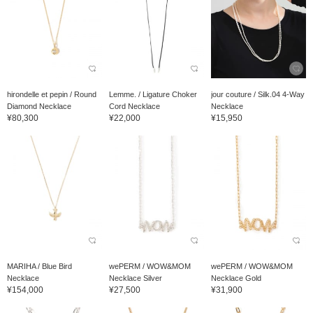
hirondelle et pepin / Round
Lemme. / Ligature Choker
jour couture / Silk.04 4-Way
Diamond Necklace
Cord Necklace
Necklace
¥80,300
¥22,000
¥15,950
MARIHA / Blue Bird
wePERM / WOW&MOM
wePERM / WOW&MOM
Necklace
Necklace Silver
Necklace Gold
¥154,000
¥27,500
¥31,900