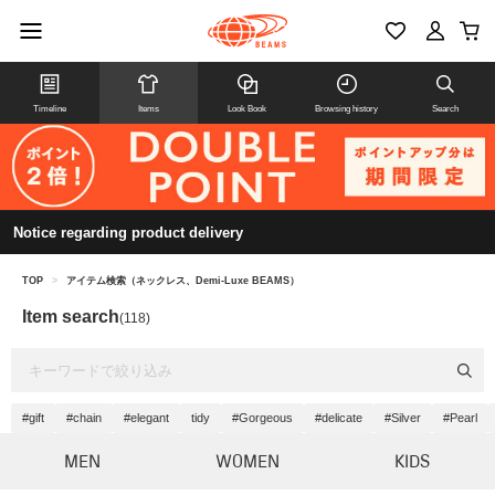
Timeline
Items
Look Book
Browsing history
Search
Notice regarding product delivery
TOP
>
アイテム検索（ネックレス、Demi-Luxe BEAMS）
Item search
(118)
#gift
#chain
#elegant
tidy
#Gorgeous
#delicate
#Silver
#Pearl
MEN
WOMEN
KIDS