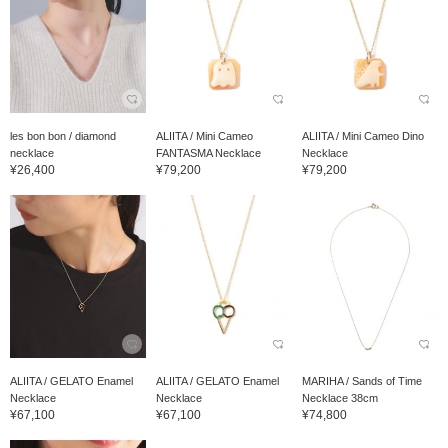
les bon bon / diamond
ALIITA / Mini Cameo
ALIITA / Mini Cameo Dino
necklace
FANTASMA Necklace
Necklace
¥26,400
¥79,200
¥79,200
ALIITA / GELATO Enamel
ALIITA / GELATO Enamel
MARIHA / Sands of Time
Necklace
Necklace
Necklace 38cm
¥67,100
¥67,100
¥74,800