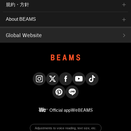
規約・方針
About BEAMS
Global Website
Instagram
X
Facebook
YouTube
TikTok
Pinterest
LINE
Official app
WeBEAMS
Adjustments to voice reading, text size, etc.