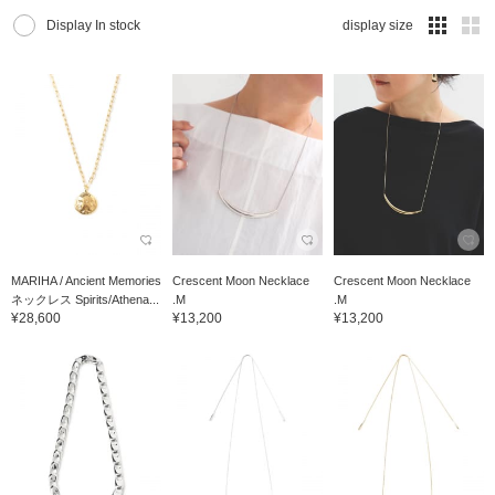
Display In stock
display size
MARIHA / Ancient Memories
Crescent Moon Necklace
Crescent Moon Necklace
ネックレス Spirits/Athena...
.M
.M
¥28,600
¥13,200
¥13,200