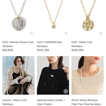
GIGI / Artemis Roman Coin
GIGI / HISPANIA Dew
GIGI / Helios Coin
Necklace
Necklace
Necklace
¥63,800
¥181,500
¥262,900
Lemme. / Mass Cord
[Special order] Lemme. /
AYUS / Akoya Baroque
Necklace
Clam Choker
Pearl Two-Tone Necklace