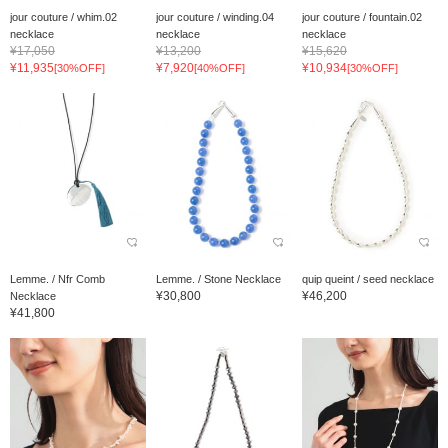
jour couture / whim.02
jour couture / winding.04
jour couture / fountain.02
necklace
necklace
necklace
¥17,050
¥13,200
¥15,620
¥11,935
¥7,920
¥10,934
[30%OFF]
[40%OFF]
[30%OFF]
Lemme. / Nfr Comb
Lemme. / Stone Necklace
quip queint / seed necklace
¥30,800
¥46,200
Necklace
¥41,800