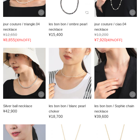
jour couture / triangle.04
les bon bon / ombre pearl
jour couture / ciao.04
necklace
necklace
necklace
¥12,650
¥15,400
¥13,200
¥8,855
¥7,920
[30%OFF]
[40%OFF]
Silver ball necklace
les bon bon / blanc pearl
les bon bon / Sophie chain
¥42,900
choker
necklace
¥18,700
¥39,600