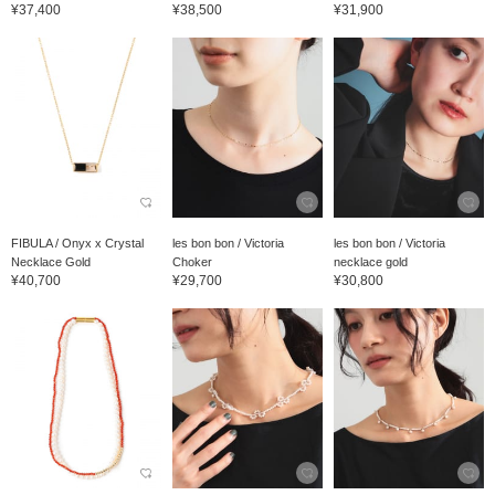
¥37,400
¥38,500
¥31,900
FIBULA / Onyx x Crystal
les bon bon / Victoria
les bon bon / Victoria
Necklace Gold
Choker
necklace gold
¥40,700
¥29,700
¥30,800