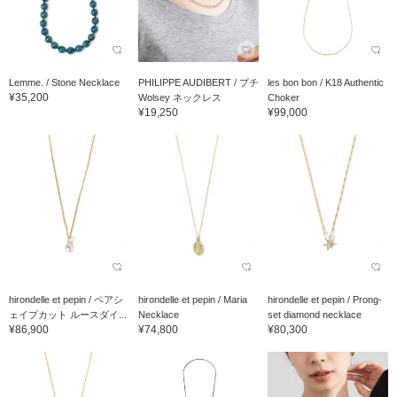
Lemme. / Stone Necklace
PHILIPPE AUDIBERT / プチ
les bon bon / K18 Authentic
¥35,200
Wolsey ネックレス
Choker
¥19,250
¥99,000
hirondelle et pepin / ペアシ
hirondelle et pepin / Maria
hirondelle et pepin / Prong-
ェイプカット ルースダイ...
Necklace
set diamond necklace
¥86,900
¥74,800
¥80,300