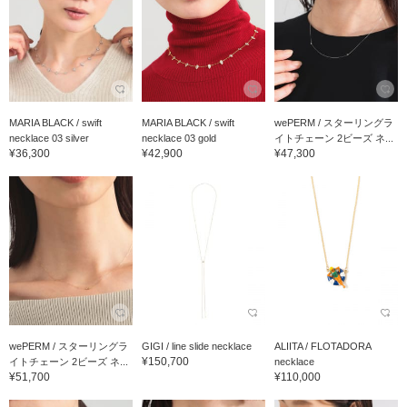
MARIA BLACK / swift
MARIA BLACK / swift
wePERM / スターリングラ
necklace 03 silver
necklace 03 gold
イトチェーン 2ビーズ ネ...
¥36,300
¥42,900
¥47,300
wePERM / スターリングラ
GIGI / line slide necklace
ALIITA / FLOTADORA
¥150,700
イトチェーン 2ビーズ ネ...
necklace
¥51,700
¥110,000