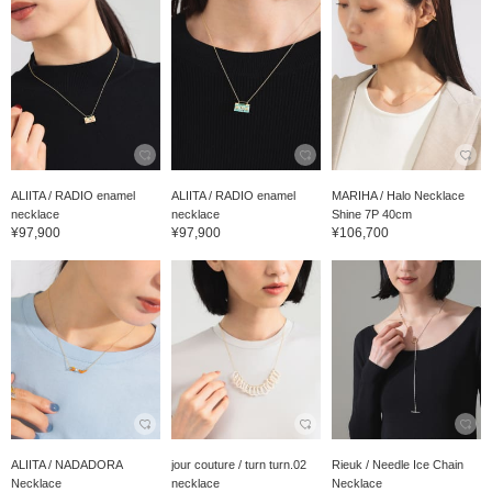
ALIITA / RADIO enamel
ALIITA / RADIO enamel
MARIHA / Halo Necklace
necklace
necklace
Shine 7P 40cm
¥97,900
¥97,900
¥106,700
ALIITA / NADADORA
jour couture / turn turn.02
Rieuk / Needle Ice Chain
Necklace
necklace
Necklace