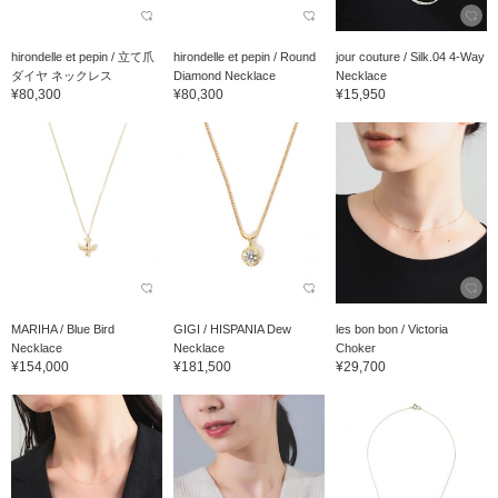
hirondelle et pepin / 立て爪
hirondelle et pepin / Round
jour couture / Silk.04 4-Way
ダイヤ ネックレス
Diamond Necklace
Necklace
¥80,300
¥80,300
¥15,950
MARIHA / Blue Bird
GIGI / HISPANIA Dew
les bon bon / Victoria
Necklace
Necklace
Choker
¥154,000
¥181,500
¥29,700