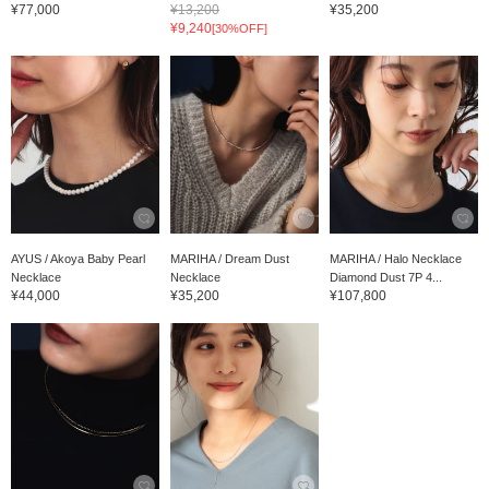
¥77,000
¥13,200
¥35,200
¥9,240
[30%OFF]
AYUS / Akoya Baby Pearl
MARIHA / Dream Dust
MARIHA / Halo Necklace
Necklace
Necklace
Diamond Dust 7P 4...
¥44,000
¥35,200
¥107,800