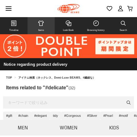
Timeline
Items
Look Book
Browsing history
Search
Notice regarding product delivery
TOP
>
アイテム検索（ネックレス、Demi-Luxe BEAMS、#繊細な）
Items related to "#delicate"
(32)
#gift
#chain
#elegant
tidy
#Gorgeous
#Silver
#Pearl
#motif
#
MEN
WOMEN
KIDS