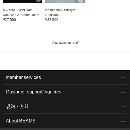
MARIHA / Silent Rain
les bon bon / Sunlight
Necklace 2 strands 40cm
Necklace
¥27,500
¥38,500
View sales items of
member services
Customer support/inquiries
規約・方針
About BEAMS