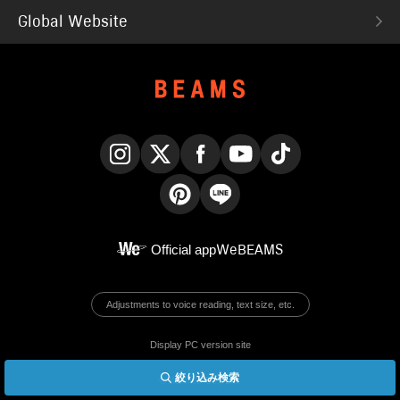
Global Website
Instagram
X
Facebook
YouTube
TikTok
Pinterest
LINE
Official app
WeBEAMS
Adjustments to voice reading, text size, etc.
Display PC version site
絞り込み検索
© BEAMS Co., Ltd.
English