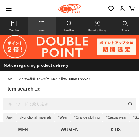
Timeline
Items
Look Book
Browsing history
Search
Notice regarding product delivery
TOP
>
アイテム検索（アンダーウェア・着物、BEAMS GOLF）
Item search
(13)
#golf
#Functional materials
#Wear
#Orange clothing
#Casual wear
#St
MEN
WOMEN
KIDS