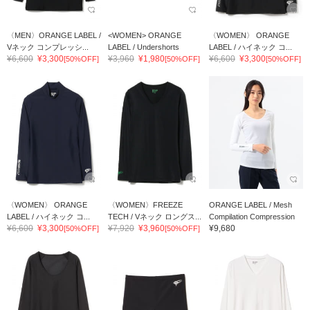
〈MEN〉ORANGE LABEL /
<WOMEN> ORANGE
〈WOMEN〉 ORANGE
Vネック コンプレッシ...
LABEL / Undershorts
LABEL / ハイネック コ...
¥6,600
¥3,300
¥3,960
¥1,980
¥6,600
¥3,300
[50%OFF]
[50%OFF]
[50%OFF]
〈WOMEN〉 ORANGE
〈WOMEN〉FREEZE
ORANGE LABEL / Mesh
LABEL / ハイネック コ...
TECH / Vネック ロングス...
Compilation Compression
¥6,600
¥3,300
¥7,920
¥3,960
¥9,680
[50%OFF]
[50%OFF]