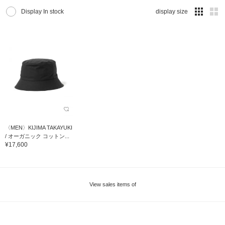
Display In stock
display size
〈MEN〉KIJIMA TAKAYUKI
/ オーガニック コットン...
¥17,600
View sales items of