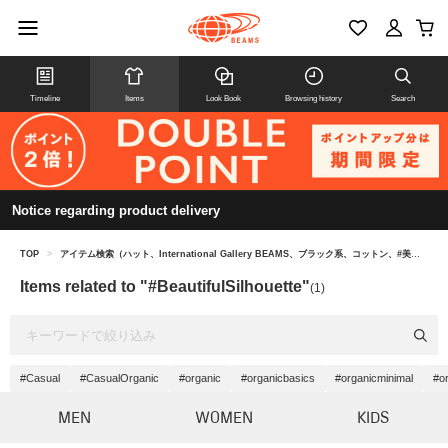
Timeline
Items
Look Book
Browsing history
Search
Notice regarding product delivery
TOP
>
アイテム検索（ハット、International Gallery BEAMS、ブラック系、コットン、#美シルエット）
Items related to "#BeautifulSilhouette"
(1)
#Casual
#CasualOrganic
#organic
#organicbasics
#organicminimal
#or
MEN
WOMEN
KIDS