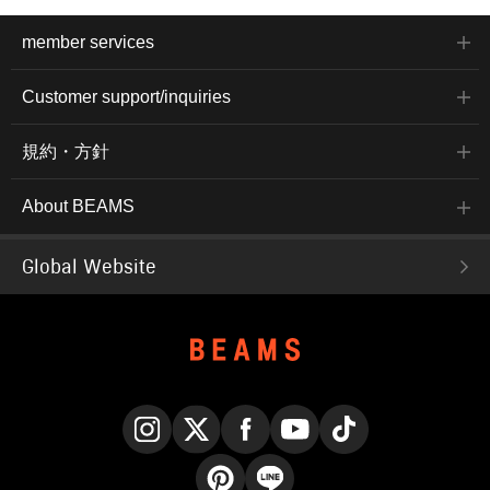
member services
Customer support/inquiries
規約・方針
About BEAMS
Global Website
Instagram
X
Facebook
YouTube
TikTok