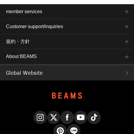
member services
Customer support/inquiries
規約・方針
About BEAMS
Global Website
Instagram
X
Facebook
YouTube
TikTok