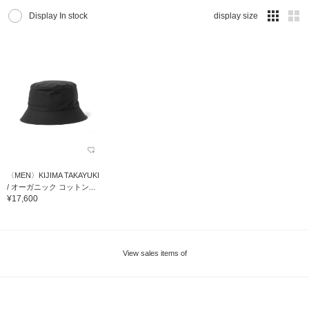
Display In stock
display size
〈MEN〉KIJIMA TAKAYUKI
/ オーガニック コットン...
¥17,600
View sales items of