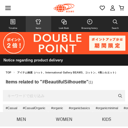
Timeline
Items
Look Book
Browsing history
Search
Notice regarding product delivery
TOP
>
アイテム検索（ハット、International Gallery BEAMS、コットン、#美シルエット）
Items related to "#BeautifulSilhouette"
(1)
#Casual
#CasualOrganic
#organic
#organicbasics
#organicminimal
#or
MEN
WOMEN
KIDS