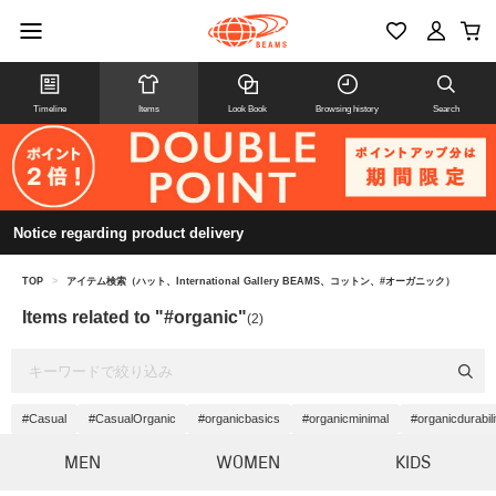
Timeline
Items
Look Book
Browsing history
Search
Notice regarding product delivery
TOP
>
アイテム検索（ハット、International Gallery BEAMS、コットン、#オーガニック）
Items related to "#organic"
(2)
#Casual
#CasualOrganic
#organicbasics
#organicminimal
#organicdurabili
MEN
WOMEN
KIDS