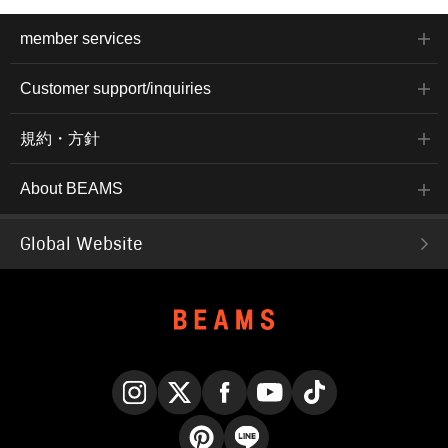
member services
Customer support/inquiries
規約・方針
About BEAMS
Global Website
Instagram
X
Facebook
YouTube
TikTok