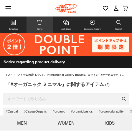
Timeline
Items
Look Book
Browsing history
Search
Notice regarding product delivery
TOP
>
アイテム検索（ハット、International Gallery BEAMS、コットン、#オーガニック ミニマル）
「#オーガニック ミニマル」に関するアイテム
(2)
#Casual
#CasualOrganic
#organic
#organicbasics
#organicdurability
#
MEN
WOMEN
KIDS