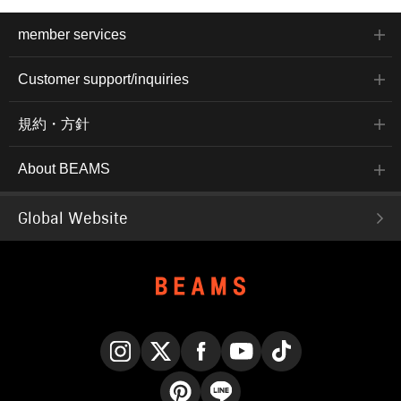
member services
Customer support/inquiries
規約・方針
About BEAMS
Global Website
Instagram
X
Facebook
YouTube
TikTok