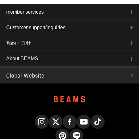
member services
Customer support/inquiries
規約・方針
About BEAMS
Global Website
Instagram
X
Facebook
YouTube
TikTok