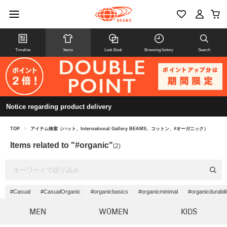
Timeline
Items
Look Book
Browsing history
Search
Notice regarding product delivery
TOP
>
アイテム検索（ハット、International Gallery BEAMS、コットン、#オーガニック）
Items related to "#organic"
(2)
#Casual
#CasualOrganic
#organicbasics
#organicminimal
#organicdurabili
MEN
WOMEN
KIDS