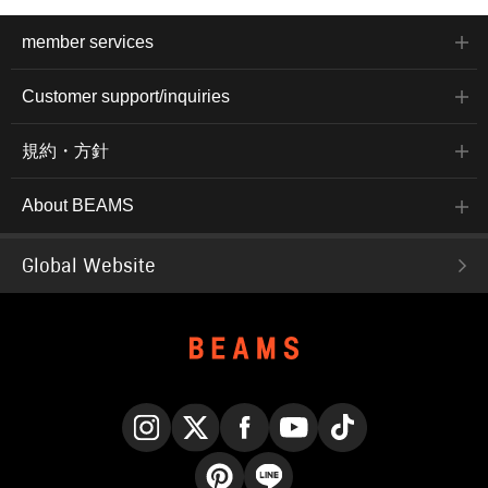
member services
Customer support/inquiries
規約・方針
About BEAMS
Global Website
Instagram
X
Facebook
YouTube
TikTok