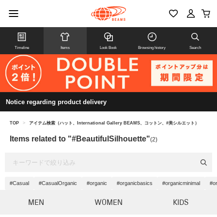
Timeline
Items
Look Book
Browsing history
Search
Notice regarding product delivery
TOP
>
アイテム検索（ハット、International Gallery BEAMS、コットン、#美シルエット）
Items related to "#BeautifulSilhouette"
(2)
#Casual
#CasualOrganic
#organic
#organicbasics
#organicminimal
#or
MEN
WOMEN
KIDS