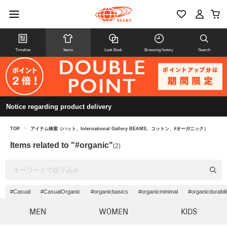
Timeline
Items
Look Book
Browsing history
Search
Notice regarding product delivery
TOP
>
アイテム検索（ハット、International Gallery BEAMS、コットン、#オーガニック）
Items related to "#organic"
(2)
#Casual
#CasualOrganic
#organicbasics
#organicminimal
#organicdurabili
MEN
WOMEN
KIDS