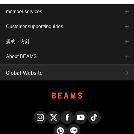
member services
Customer support/inquiries
規約・方針
About BEAMS
Global Website
Instagram
X
Facebook
YouTube
TikTok