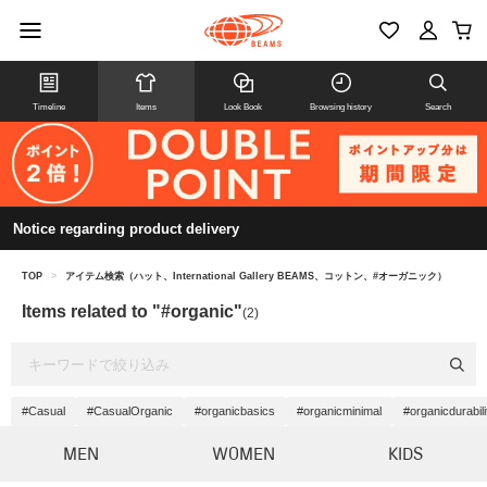
Timeline
Items
Look Book
Browsing history
Search
Notice regarding product delivery
TOP
>
アイテム検索（ハット、International Gallery BEAMS、コットン、#オーガニック）
Items related to "#organic"
(2)
#Casual
#CasualOrganic
#organicbasics
#organicminimal
#organicdurabili
MEN
WOMEN
KIDS