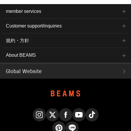
member services
Customer support/inquiries
規約・方針
About BEAMS
Global Website
Instagram
X
Facebook
YouTube
TikTok