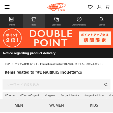
Timeline
Items
Look Book
Browsing history
Search
Notice regarding product delivery
TOP
>
アイテム検索（ハット、International Gallery BEAMS、コットン、#美シルエット）
Items related to "#BeautifulSilhouette"
(2)
#Casual
#CasualOrganic
#organic
#organicbasics
#organicminimal
#or
MEN
WOMEN
KIDS