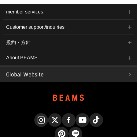
member services
Customer support/inquiries
規約・方針
About BEAMS
Global Website
Instagram
X
Facebook
YouTube
TikTok