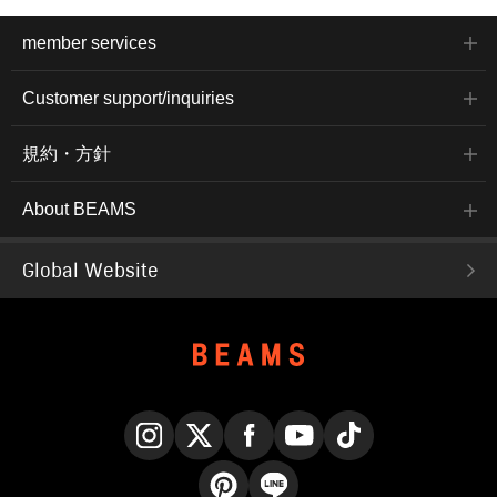
member services
Customer support/inquiries
規約・方針
About BEAMS
Global Website
Instagram
X
Facebook
YouTube
TikTok