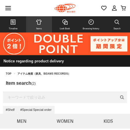
Timeline
Items
Look Book
Browsing history
Search
Notice regarding product delivery
TOP
>
アイテム検索（家具、BEAMS RECORDS）
Item search
(2)
#Shelf
#Special Special order
MEN
WOMEN
KIDS