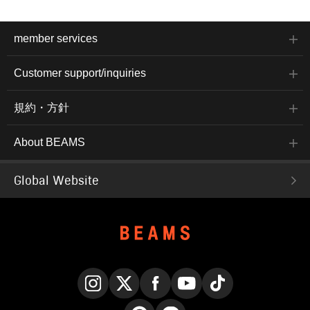
member services
Customer support/inquiries
規約・方針
About BEAMS
Global Website
Instagram
X
Facebook
YouTube
TikTok