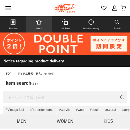
Timeline
Items
Look Book
Browsing history
Search
Notice regarding product delivery
TOP
>
アイテム検索（家具、fennica）
Item search
(28)
#Vintage feel
#Pre-order items
#acrylic
#wool
#desk
#natural
#acry
MEN
WOMEN
KIDS