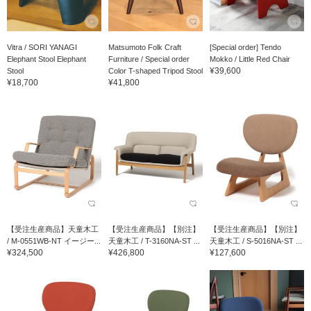
Vitra / SORI YANAGI
Matsumoto Folk Craft
[Special order] Tendo
Elephant Stool Elephant
Furniture / Special order
Mokko / Little Red Chair
¥39,600
Stool
Color T-shaped Tripod Stool
¥18,700
¥41,800
【受注生産商品】天童木工
【受注生産商品】【別注】
【受注生産商品】【別注】
/ M-0551WB-NT イージー...
天童木工 / T-3160NA-ST ...
天童木工 / S-5016NA-ST ...
¥324,500
¥426,800
¥127,600