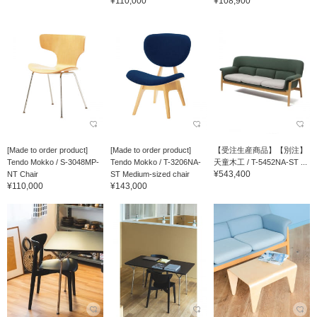
¥110,000
¥108,900
[Made to order product]
[Made to order product]
【受注生産商品】【別注】
Tendo Mokko / S-3048MP-
Tendo Mokko / T-3206NA-
天童木工 / T-5452NA-ST ...
¥543,400
NT Chair
ST Medium-sized chair
¥110,000
¥143,000