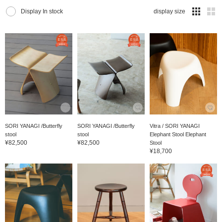
Display In stock
display size
SORI YANAGI /Butterfly
SORI YANAGI /Butterfly
Vitra / SORI YANAGI
stool
stool
Elephant Stool Elephant
¥82,500
¥82,500
Stool
¥18,700