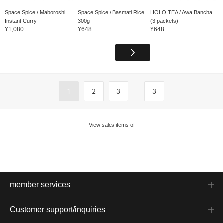
Space Spice / Maboroshi
Space Spice / Basmati Rice
HOLO TEA / Awa Bancha
Instant Curry
300g
(3 packets)
¥1,080
¥648
¥648
...
1
2
3
3
View sales items of
member services
Customer support/inquiries