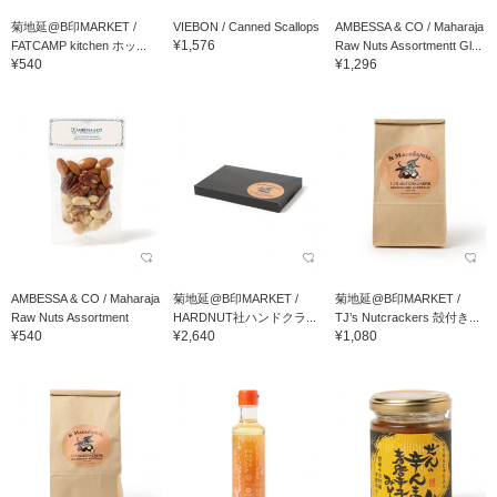
菊地延@B印MARKET /
VIEBON / Canned Scallops
AMBESSA & CO / Maharaja
¥1,576
FATCAMP kitchen ホッ...
Raw Nuts Assortmentt Gl...
¥540
¥1,296
AMBESSA & CO / Maharaja
菊地延@B印MARKET /
菊地延@B印MARKET /
Raw Nuts Assortment
HARDNUT社ハンドクラ...
TJ’s Nutcrackers 殻付き...
¥540
¥2,640
¥1,080