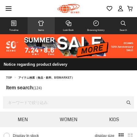
Timeline
Items
Look Book
Browsing history
Search
Notice regarding product delivery
TOP
>
アイテム検索（食品・飲料、B印MARKET）
Item search
(124)
MEN
WOMEN
KIDS
Display In stock
display size