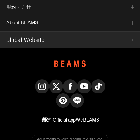
規約・方針
About BEAMS
Global Website
Instagram
X
Facebook
YouTube
TikTok
Pinterest
LINE
Official app
WeBEAMS
Adjustments to voice reading, text size, etc.