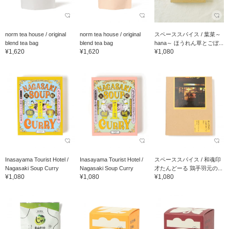
norm tea house / original
norm tea house / original
スペーススパイス / 葉菜～
blend tea bag
blend tea bag
hana～ ほうれん草とごぼ...
¥1,620
¥1,620
¥1,080
Inasayama Tourist Hotel /
Inasayama Tourist Hotel /
スペーススパイス / 和魂印
Nagasaki Soup Curry
Nagasaki Soup Curry
才たんどーる 鶏手羽元の...
¥1,080
¥1,080
¥1,080