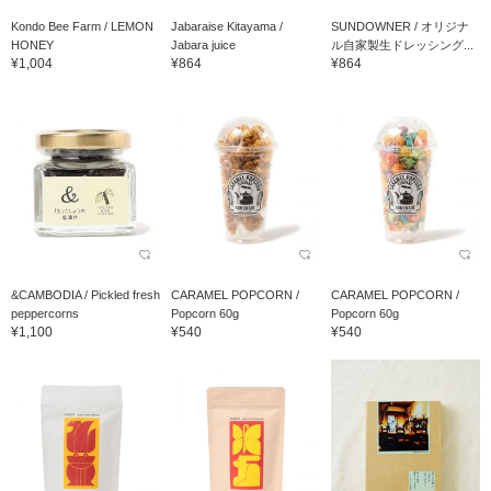
Kondo Bee Farm / LEMON
Jabaraise Kitayama /
SUNDOWNER / オリジナ
HONEY
Jabara juice
ル自家製生ドレッシング...
¥1,004
¥864
¥864
&CAMBODIA / Pickled fresh
CARAMEL POPCORN /
CARAMEL POPCORN /
peppercorns
Popcorn 60g
Popcorn 60g
¥1,100
¥540
¥540