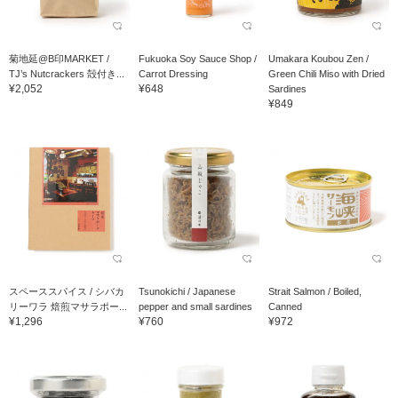
菊地延@B印MARKET /
Fukuoka Soy Sauce Shop /
Umakara Koubou Zen /
TJ’s Nutcrackers 殻付き...
Carrot Dressing
Green Chili Miso with Dried
¥2,052
¥648
Sardines
¥849
スペーススパイス / シバカ
Tsunokichi / Japanese
Strait Salmon / Boiled,
リーワラ 焙煎マサラポー...
pepper and small sardines
Canned
¥1,296
¥760
¥972