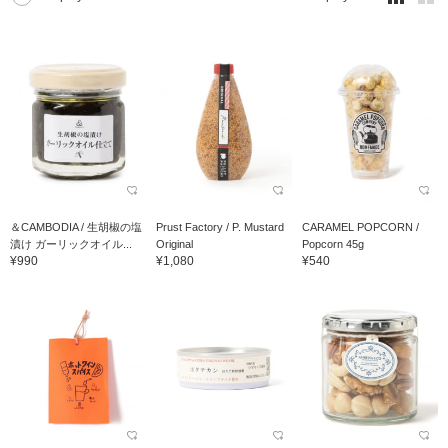
＆CAMBODIA / 生胡椒の塩
Prust Factory / P. Mustard
CARAMEL POPCORN /
漬け ガーリックオイル...
Original
Popcorn 45g
¥990
¥1,080
¥540