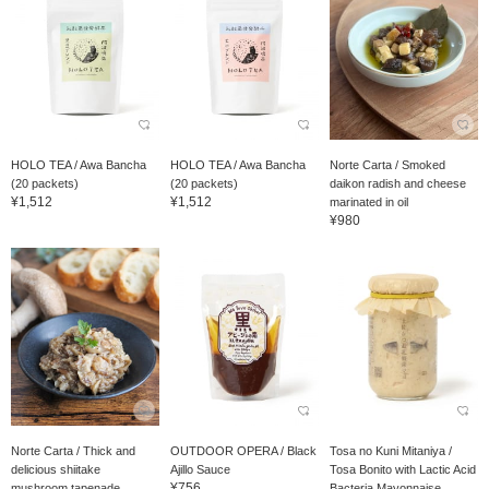
HOLO TEA / Awa Bancha
HOLO TEA / Awa Bancha
Norte Carta / Smoked
(20 packets)
(20 packets)
daikon radish and cheese
¥1,512
¥1,512
marinated in oil
¥980
Norte Carta / Thick and
OUTDOOR OPERA / Black
Tosa no Kuni Mitaniya /
delicious shiitake
Ajillo Sauce
Tosa Bonito with Lactic Acid
¥756
mushroom tapenade
Bacteria Mayonnaise