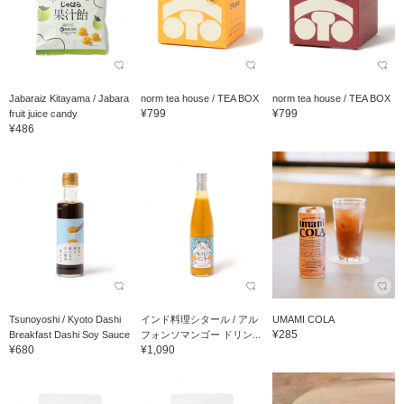
Jabaraiz Kitayama / Jabara
norm tea house / TEA BOX
norm tea house / TEA BOX
¥799
¥799
fruit juice candy
¥486
Tsunoyoshi / Kyoto Dashi
インド料理シタール / アル
UMAMI COLA
¥285
Breakfast Dashi Soy Sauce
フォンソマンゴー ドリン...
¥680
¥1,090