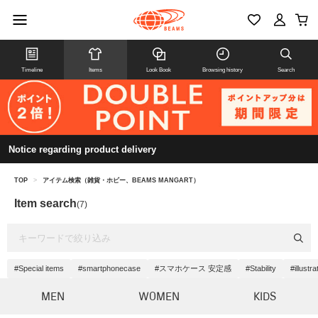
Timeline
Items
Look Book
Browsing history
Search
Notice regarding product delivery
TOP
>
アイテム検索（雑貨・ホビー、BEAMS MANGART）
Item search
(7)
#Special items
#smartphonecase
#スマホケース 安定感
#Stability
#illustra
MEN
WOMEN
KIDS