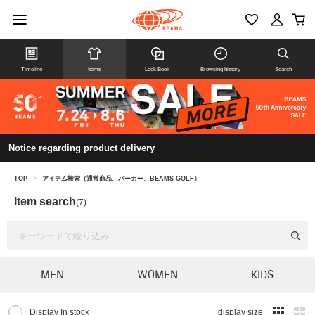
Timeline
Items
Look Book
Browsing history
Search
Notice regarding product delivery
TOP
>
アイテム検索（通常商品、パーカー、BEAMS GOLF）
Item search
(7)
MEN
WOMEN
KIDS
Display In stock
display size