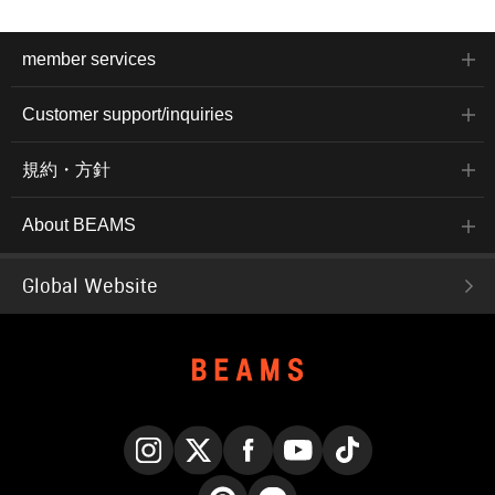
member services
Customer support/inquiries
規約・方針
About BEAMS
Global Website
Instagram
X
Facebook
YouTube
TikTok