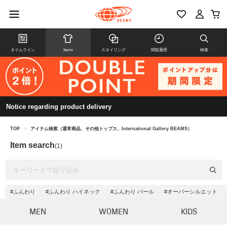
タイムライン
Items
スタイリング
閲覧履歴
検索
Notice regarding product delivery
TOP
>
アイテム検索（通常商品、その他トップス、International Gallery BEAMS）
Item search
(1)
#ふんわり
#ふんわり ハイネック
#ふんわり パール
#オーバーシルエット
MEN
WOMEN
KIDS