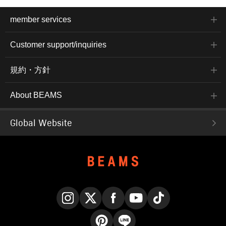
member services
Customer support/inquiries
規約・方針
About BEAMS
Global Website
Instagram
X
Facebook
YouTube
TikTok