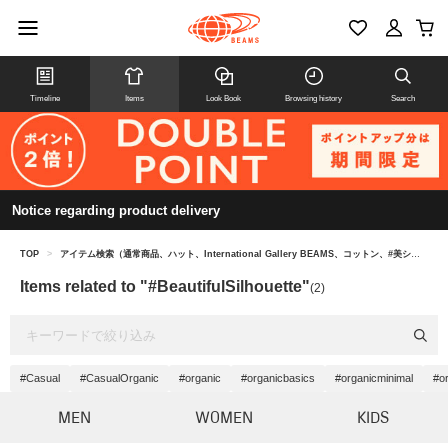
Timeline
Items
Look Book
Browsing history
Search
Notice regarding product delivery
TOP
>
アイテム検索（通常商品、ハット、International Gallery BEAMS、コットン、#美シルエット）
Items related to "#BeautifulSilhouette"
(2)
#Casual
#CasualOrganic
#organic
#organicbasics
#organicminimal
#or
MEN
WOMEN
KIDS