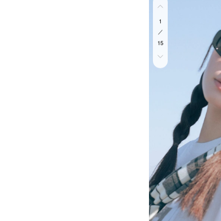
1
／
15