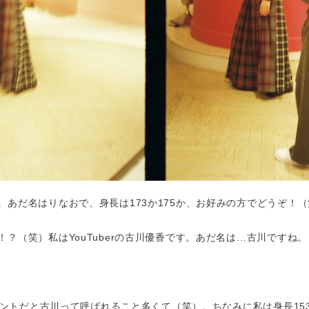
。あだ名はりなおで、身長は173か175か、お好みの方でどうぞ！（
？（笑）私はYouTuberの古川優香です。あだ名は…古川ですね。
コメントだと古川って呼ばれること多くて（笑）。ちなみに私は身長15