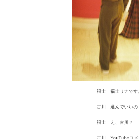
福士：福士リナです
古川：選んでいいの！
福士：え、古川？
古川：YouTube