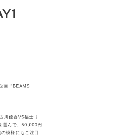
AY1
画『BEAMS
信した古川優香VS福士リ
んで、50,000円
戦の模様にもご注目