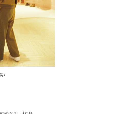
笑）
3cmなので、りなお