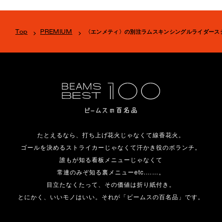
Top
PREMIUM
〈エンメティ〉の別注ラムスキンシングルライダース
たとえるなら、打ち上げ花火じゃなくて線香花火。
ゴールを決めるストライカーじゃなくて汗かき役のボランチ。
誰もが知る看板メニューじゃなくて
常連のみぞ知る裏メニューetc.……。
目立たなくたって、その価値は折り紙付き。
とにかく、いいモノはいい。それが「ビームスの百名品」です。