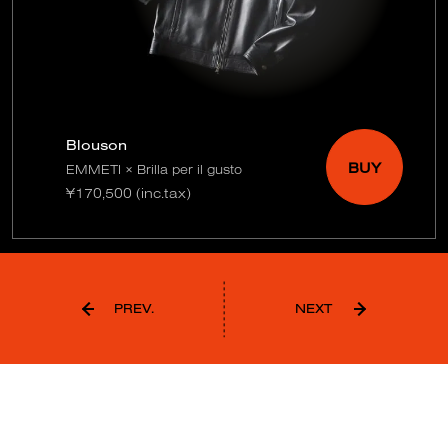
Blouson
BUY
EMMETI × Brilla per il gusto
¥170,500 (inc.tax)
PREV.
NEXT