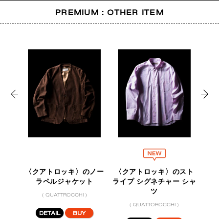
PREMIUM : OTHER ITEM
デヴ
〈クアトロッキ〉のノー
〈クアトロッキ〉のスト
リ レ
ラペルジャケット
ライプ シグネチャー シャ
ルト
ツ
( QUATTROCCHI )
( QUATTOROCCHI )
DETAIL
BUY