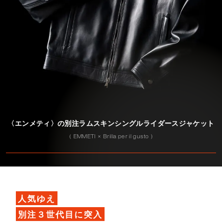
〈エンメティ〉の別注ラムスキンシングルライダースジャケット
( EMMETI × Brilla per il gusto )
人気ゆえ
別注３世代目に突入