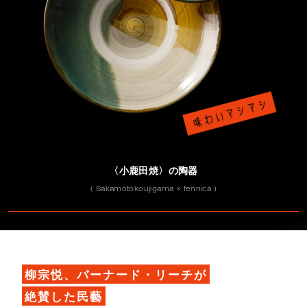
〈小鹿田焼〉の陶器
( Sakamotokoujigama × fennica )
柳宗悦、バーナード・リーチが
絶賛した民藝