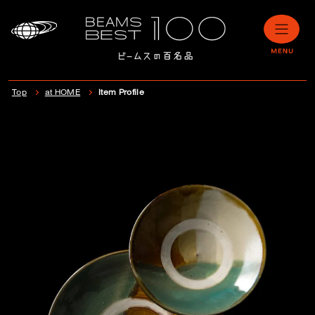
Top
at HOME
Item Profile