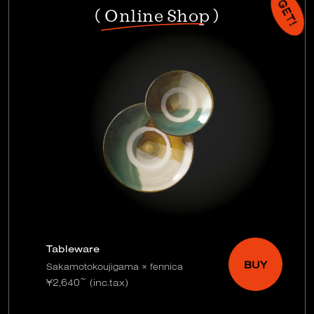
( Online Shop )
Tableware
BUY
Sakamotokoujigama × fennica
¥2,640~ (inc.tax)