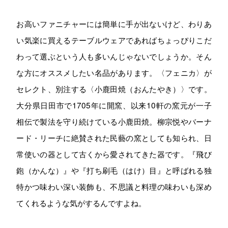
お高いファニチャーには簡単に手が出ないけど、わりあ
い気楽に買えるテーブルウェアであればちょっぴりこだ
わって選ぶという人も多いんじゃないでしょうか。そん
な方にオススメしたい名品があります。〈フェニカ〉が
セレクト、別注する〈小鹿田焼（おんたやき）〉です。
大分県日田市で1705年に開窯、以来10軒の窯元が一子
相伝で製法を守り続けている小鹿田焼。柳宗悦やバーナ
ード・リーチに絶賛された民藝の窯としても知られ、日
常使いの器として古くから愛されてきた器です。『飛び
鉋（かんな）』や『打ち刷毛（はけ）目』と呼ばれる独
特かつ味わい深い装飾も、不思議と料理の味わいも深め
てくれるような気がするんですよね。