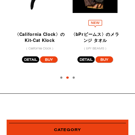
タル
〈California Clock〉の
〈bPrビームス〉のメラ
ク
Kit-Cat Klock
ンジ タオル
( California Clock )
( bPr BEAMS )
DETAIL
BUY
DETAIL
BUY
CATEGORY