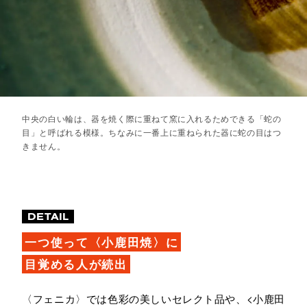
中央の白い輪は、器を焼く際に重ねて窯に入れるためできる「蛇の
目」と呼ばれる模様。ちなみに一番上に重ねられた器に蛇の目はつ
きません。
DETAIL
一つ使って〈小鹿田焼〉に
目覚める人が続出
〈フェニカ〉では色彩の美しいセレクト品や、<小鹿田