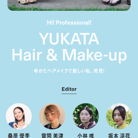
Hi! Professional!
YUKATA
Hair & Make-up
ゆかたヘアメイクで新しい私、発見！
Editor
桑原 優季
當間 美津
小林 唯
坂本 涼花