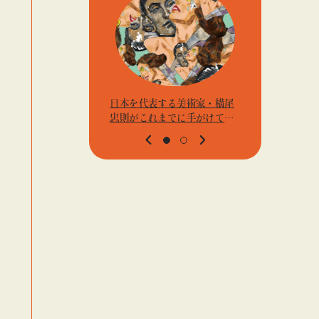
日本を代表する美術家・横尾
アーティス
忠則がこれまでに手がけてき
j.k.の
たポスターや版画作品を集め
t』「ビ
た展示を〈B GALLERY〉にて
高輪」
開催