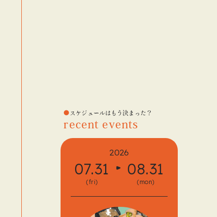
スケジュールはもう決まった？
recent events
2026
07.31
08.31
08.
(fri)
(mon)
(fri)