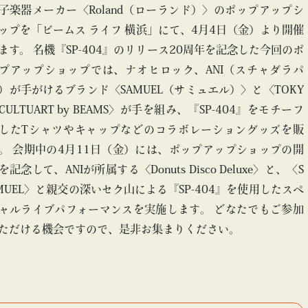
子楽器メーカー〈Roland（ローランド）〉のポップアップシ
ップを「ビームス ライフ 横浜」にて、4月4日（金）より開催
ます。 名機『SP-404』のリリース20周年を記念した今回のポ
プアップショップでは、ナオヒロック、ANI（スチャダラパ
）が手がけるブランド〈SAMUEL（サミュエル）〉と〈TOKY
 CULTUART by BEAMS〉が手を組み、『SP-404』をモチーフ
したTシャツやキャップなどのコラボレーショングッズを販
。 会期中の4月11日（金）には、ポップアップショップの開
を記念して、ANIが所属する〈Donuts Disco Deluxe〉と、〈S
MUEL〉と親交の深いセク山による『SP-404』を使用したスペ
ャルライブパフォーマンスを実施します。 どなたでもご参加
ただける機会ですので、是非お集まりください。