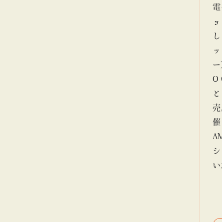
電
ョ
し
ッ
ー
O
と
売
催
A
シ
い