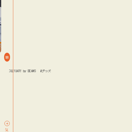
聴
YO CULTUART by BEAMS
#グッズ
#音楽
#TOKYO CULTUART by BEAMS
#グッズ
#音楽
log
blog
blog