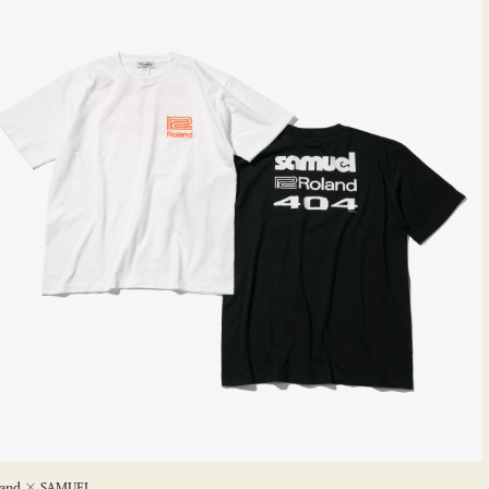
land × SAMUEL