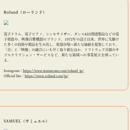
Roland（ローランド）
電子ドラム、電子ピアノ、シンセサイザー、ダンス&DJ関連製品などの電
子楽器や、映像音響機器のブランド。1972年の設立以来、世界に先駆け
た多くの技術や製品を生み出し、楽器市場へ新たな価値を提案しており、
「音」と「映像」の融合にいち早く取り組むほか、ソフトウェア音源のサ
ブスクリプション・サービスなど、新たな領域への事業拡大を図ってい
る。
Instagram：
https://www.instagram.com/roland_jp/
Official Site：
https://www.roland.com/jp/
SAMUEL（サミュエル）