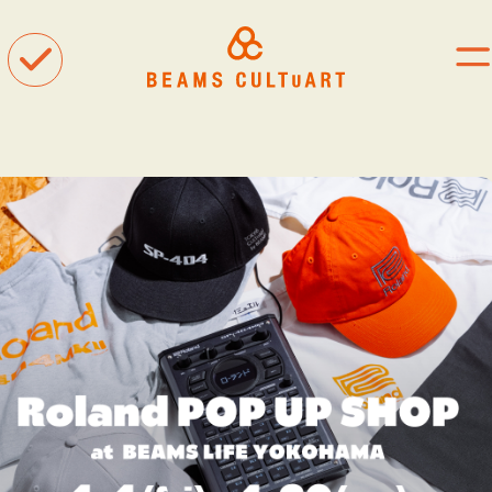
聴
観
着
タグ一覧
#ART
#BEAMS CULTUART
#BEAMS MANGART
#BEAMS RECORDS
#BEAMS T
#bPrビームス
#Bギャラリー
#TOKYO CULTUART by BEAMS
#Tシャツ