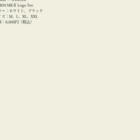
-404 MKⅡ Logo Tee
ラー：ホワイト、ブラック
イズ：M、L、XL、XXL
格：6,600円（税込）