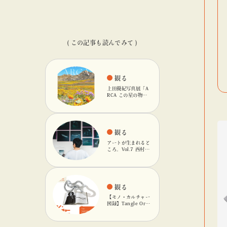
( この記事も読んでみて )
観る
上田優紀写真展「A
RCA この星の物
語」を「ビームス
カルチャート 高
輪」で開催
観る
アートが生まれると
ころ。Vol.7 西村友
輝
観る
【モノ・カルチャー
図録】Tangle Orig
inalのキネティック
オブジェ