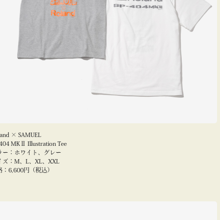
land × SAMUEL
404 MKⅡ Illustration Tee
ラー：ホワイト、グレー
イズ：M、L、XL、XXL
格：6,600円（税込）