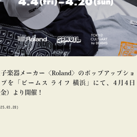
#アート
#アートが生まれるところ
#アートフェア
#アイドル
#アトリエ
#アニメ
#エンタメ
#ギャラリー
#グッズ
#デザイン
#ビームス カルチャー ト 高輪
#ビームス ジャパン
#ファッション
#フェニカ
#マンガ
#モノ・カルチャー図録
#ライブ
#レコード
#写真
about
#抽選販売
#漫画
#現代アート
#絵画
#美術館
子楽器メーカー〈Roland〉のポップアップショ
#言葉
#連載
#音楽
#TOKYO CULTUART by BEAMS
#グッズ
#音楽
#TOK
ップを「ビームス ライフ 横浜」にて、4月4日
（金）より開催！
025.03.28)
blog
blog
b