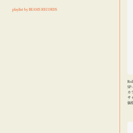
playlist by BEAMS RECORDS
Ro
SP-
カ
サ
価