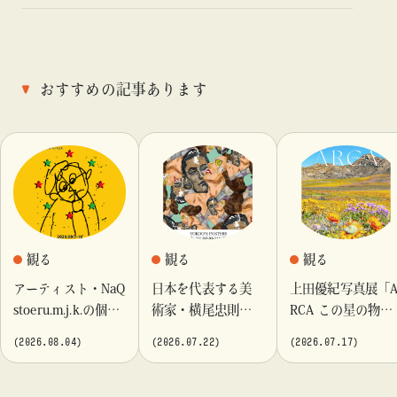
おすすめの記事あります
観る
観る
観る
アーティスト・NaQ
日本を代表する美
上田優紀写真展「
stoeru.m.j.k.の個展
術家・横尾忠則が
RCA この星の物
『Moment momen
これまでに手がけ
語」を「ビームス
(2026.08.04)
(2026.07.22)
(2026.07.17)
t』「ビームス カル
てきたポスターや
カルチャート 高
チャート 高輪」に
版画作品を集めた
輪」で開催
て開催！
展示を〈B GALLER