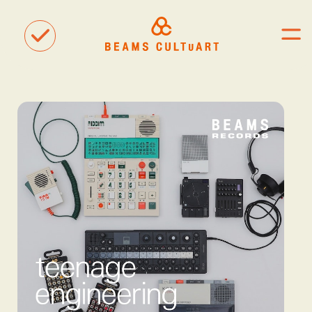
聴
観
タグ一覧
着
#ART
#BEAMS CULTUART
#BEAMS MANGART
#BEAMS RECORDS
#BEAMS T
#bPrビームス
#Bギャラリー
#TOKYO CULTUART by BEAMS
#Tシャツ
#アート
#アートが生まれるところ
#アートフェア
#アイドル
#アトリエ
#アニメ
#エンタメ