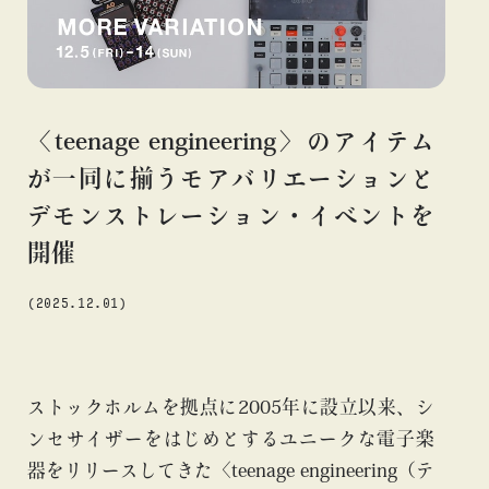
#ギャラリー
#グッズ
#デザイン
#ビームス カルチャー ト 高輪
#ビームス ジャパン
#ファッション
#フェニカ
#マンガ
#モノ・カルチャー図録
#ライブ
#レコード
#写真
〈teenage engineering〉のアイテム
#抽選販売
#漫画
#現代アート
#絵画
#美術館
about
が一同に揃うモアバリエーションと
#言葉
#連載
#音楽
デモンストレーション・イベントを
開催
(2025.12.01)
blog
blog
ストックホルムを拠点に2005年に設立以来、シ
ンセサイザーをはじめとするユニークな電子楽
器をリリースしてきた〈teenage engineering（テ