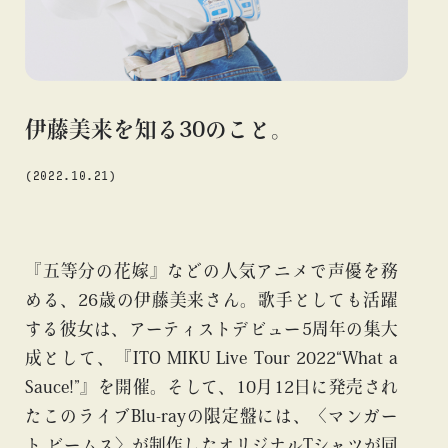
#アニメ
#エンタメ
#ギャラリー
#グッズ
#デザイン
#ビームス カルチャー ト 高輪
#ビームス ジャパン
#ファッション
#フェニカ
#マンガ
#モノ・カルチャー
#ライブ
#レコード
#写真
#抽選販売
#漫画
#現代
伊藤美来を知る30のこと。
#絵画
#美術館
#言葉
#連載
#音楽
(2022.10.21)
about
『五等分の花嫁』などの人気アニメで声優を務
める、26歳の伊藤美来さん。歌手としても活躍
する彼女は、アーティストデビュー5周年の集大
成として、『ITO MIKU Live Tour 2022“What a
Sauce!”』を開催。そして、10月12日に発売され
たこのライブBlu-rayの限定盤には、〈マンガー
blog
blog
bl
ト ビームス〉が制作したオリジナルTシャツが同