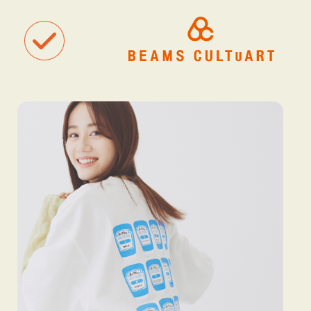
聴
観
タグ一覧
着
#ART
#BEAMS CULTUART
#BEAMS MANGART
#BEAMS RECOR
#BEAMS T
#bPrビームス
#Bギャラリー
#TOKYO CULTUART by BEAMS
#Tシャツ
#アート
#アートが生まれるところ
#アートフェア
#アイドル